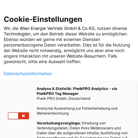
Cookie-Einstellungen
Wir, die
Wien Energie Vertrieb GmbH & Co KG
, nutzen diverse
POSTS BY TAG
Technologien
, um den Betrieb dieser Website zu ermöglichen.
Ebenso würden wir gerne mit externen Diensten
Martina Krobath
personenbezogene Daten verarbeiten. Dies ist für die Nutzung
der Website nicht notwendig, ermöglicht uns aber eine noch
engere Interaktion mit unseren Website-Besuchern. Falls
gewünscht, bitte eine Auswahl treffen:
17 BEITRÄGE
Datenschutzinformation
Analyse & Statistik: PiwikPRO Analytics - via
PiwikPRO Tag Manager
Piwik PRO GmbH, Deutschland
Anonyme Auswertung zur Fehlerbehebung und
Weiterentwicklung
Verarbeitungsvorgänge:
Erhebung von
Verbindungsdaten, Daten Ihres Webbrowsers und
Daten über die aufgerufenen Inhalte; Ausführung von
Analysesoftware und die Speicherung von Daten auf