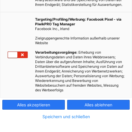
Ihrem Endgerät; Statistikerstellung für Auswertungen.
Targeting/Profiling/Werbung: Facebook Pixel - via
PiwikPRO Tag Manager
Facebook Inc., Irland
Zielgruppengerechte Information außerhalb unserer
Website
Schnelleres Ladenetzwerk für Hotels und Restaurants im
Verarbeitungsvorgänge:
Erhebung von
Verbindungsdaten und Daten ihres Webbrowsers;
Aufbau.
Daten über die aufgerufenen Inhalte; Ausführung von
Drittanbietersoftware und Speicherung von Daten auf
ihrem Endgerät; Anreicherung von Werbenetzwerken;
Dieser Artikel wurde am 16. Oktober 2014 veröffentlicht
Auswertung der Daten; Personalisierung von Werbung;
und ist möglicherweise nicht mehr aktuell!
Wiedererkennung und Bewerbung von
Websitebesuchern auf fremden Websites, Messung
des Werbeerfolgs
Tesla baut ein Netzwerk von Schnellladestationen für seine
Elektroautos auf. Das ist keine Neuigkeit. Fast unbeachtet baut
Alles akzeptieren
Alles ablehnen
der kalifornische Autobauer ein weiteres Netz an Hotels und
Restaurants auf.
Speichern und schließen
Ganz unüblich, hat Tesla ohne große Werbeveranstaltung ein
Netzwerk von Wandladestationen
für Elektroautos aufgebaut.