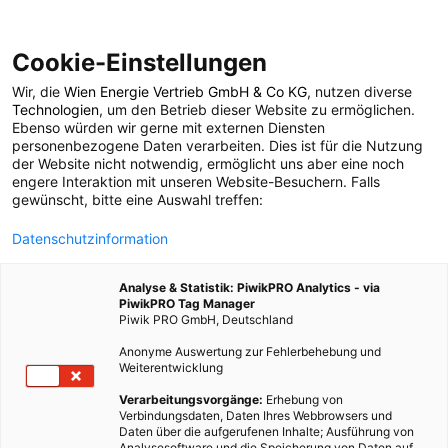
Cookie-Einstellungen
Wir, die
Wien Energie Vertrieb GmbH & Co KG
, nutzen diverse
MOBILITÄT
Technologien
, um den Betrieb dieser Website zu ermöglichen.
Ebenso würden wir gerne mit externen Diensten
Zusätzliches
personenbezogene Daten verarbeiten. Dies ist für die Nutzung
der Website nicht notwendig, ermöglicht uns aber eine noch
engere Interaktion mit unseren Website-Besuchern. Falls
Ladenetzwerk von
gewünscht, bitte eine Auswahl treffen:
Datenschutzinformation
Tesla
Analyse & Statistik: PiwikPRO Analytics - via
PiwikPRO Tag Manager
16. OKTOBER 2014
2 MINUTEN LESEZEIT
Piwik PRO GmbH, Deutschland
Anonyme Auswertung zur Fehlerbehebung und
Weiterentwicklung
Verarbeitungsvorgänge:
Erhebung von
Verbindungsdaten, Daten Ihres Webbrowsers und
Daten über die aufgerufenen Inhalte; Ausführung von
Analysesoftware und die Speicherung von Daten auf