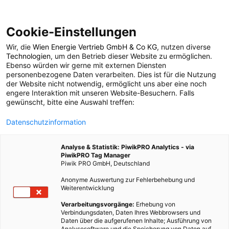
Cookie-Einstellungen
Wir, die
Wien Energie Vertrieb GmbH & Co KG
, nutzen diverse
Technologien
, um den Betrieb dieser Website zu ermöglichen.
Ebenso würden wir gerne mit externen Diensten
personenbezogene Daten verarbeiten. Dies ist für die Nutzung
der Website nicht notwendig, ermöglicht uns aber eine noch
engere Interaktion mit unseren Website-Besuchern. Falls
gewünscht, bitte eine Auswahl treffen:
Datenschutzinformation
Lisa Radda
Analyse & Statistik: PiwikPRO Analytics - via
PiwikPRO Tag Manager
Lisa schreibt auf ihrem Blog „Let’s get öko“ über alles, was mit
Piwik PRO GmbH, Deutschland
Nachhaltigkeit zu tun hat. Es ist ein Blog, der zeigt, wie das
Anonyme Auswertung zur Fehlerbehebung und
Leben wirklich ist und nicht, wie es sein sollte. Texte direkt aus
Weiterentwicklung
dem Herzen, Gedanken direkt aus dem Kopf und eine Frau, die
Verarbeitungsvorgänge:
Erhebung von
sich kein Blatt vor den Mund nimmt.
Verbindungsdaten, Daten Ihres Webbrowsers und
Daten über die aufgerufenen Inhalte; Ausführung von
Analysesoftware und die Speicherung von Daten auf