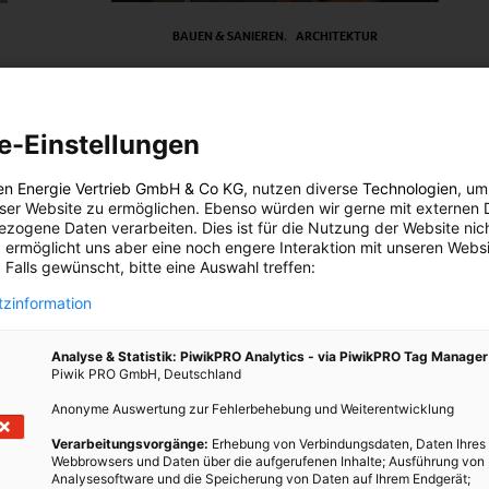
BAUEN & SANIEREN
ARCHITEKTUR
Interview-Serie Dämmung: Wozu
für
Dämmen?
e-Einstellungen
21. MÄRZ 2012
VON
ENERGIELEBEN REDAKTION
Wozu ist Wärmedämmung überhaupt gut?
tigen
en Energie Vertrieb GmbH & Co KG
, nutzen diverse
Technologien
, um
Energieleben.at hat Energieberater Ing. Gerhard Los im
eser Website zu ermöglichen. Ebenso würden wir gerne mit externen 
 Ing.
zogene Daten verarbeiten. Dies ist für die Nutzung der Website nic
Wien Energie-Haus gefragt.
 ermöglicht uns aber eine noch engere Interaktion mit unseren Websi
 Falls gewünscht, bitte eine Auswahl treffen:
BEITRAG ANSEHEN
zinformation
TEILEN
Analyse & Statistik: PiwikPRO Analytics - via PiwikPRO Tag Manager
Piwik PRO GmbH, Deutschland
Anonyme Auswertung zur Fehlerbehebung und Weiterentwicklung
Verarbeitungsvorgänge:
Erhebung von Verbindungsdaten, Daten Ihres
Webbrowsers und Daten über die aufgerufenen Inhalte; Ausführung von
Analysesoftware und die Speicherung von Daten auf Ihrem Endgerät;