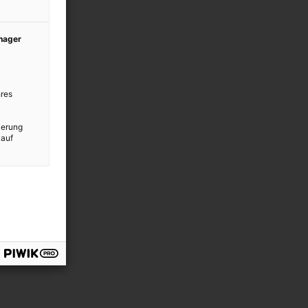
anager
res
ierung
 auf