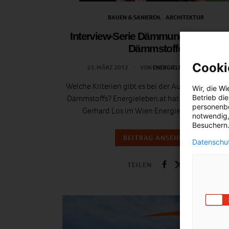
BAUEN & SANIEREN
ARCHITEKTUR
Interview-Serie Dämmung: Kriterien 
Dämmstoffe
Cooki
23. MÄRZ 2012
VON
ENERGIELEBEN REDAKTION
Welche Kriterien gibt es bei der Auswahl des rich
Wir, die
Wi
Betrieb di
Dämmstoffs? Energieleben.at hat Energieberater
personenbe
Gerhard Los im Wien Energie-Haus gefragt.
notwendig,
Besuchern.
BEITRAG ANSEHEN
Datenschut
TEILEN