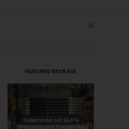
FEATURED BEITRÄGE
Solarmodul mit 34,4 %
LOOP
Wirkungsgrad: Fraunhofer
München