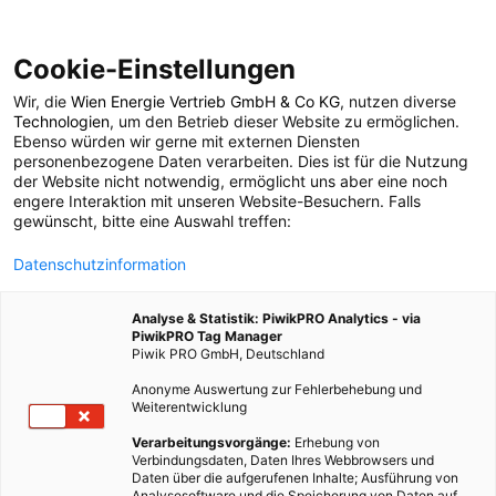
Cookie-Einstellungen
Wir, die
Wien Energie Vertrieb GmbH & Co KG
, nutzen diverse
ENERGIEPOLITIK
Technologien
, um den Betrieb dieser Website zu ermöglichen.
Ebenso würden wir gerne mit externen Diensten
Hydrofracking –
personenbezogene Daten verarbeiten. Dies ist für die Nutzung
der Website nicht notwendig, ermöglicht uns aber eine noch
engere Interaktion mit unseren Website-Besuchern. Falls
Konzerne im
gewünscht, bitte eine Auswahl treffen:
Datenschutzinformation
Erdgasrausch
Analyse & Statistik: PiwikPRO Analytics - via
PiwikPRO Tag Manager
16. OKTOBER 2011
4 MINUTEN LESEZEIT
Piwik PRO GmbH, Deutschland
Anonyme Auswertung zur Fehlerbehebung und
Weiterentwicklung
Verarbeitungsvorgänge:
Erhebung von
Verbindungsdaten, Daten Ihres Webbrowsers und
Daten über die aufgerufenen Inhalte; Ausführung von
Analysesoftware und die Speicherung von Daten auf