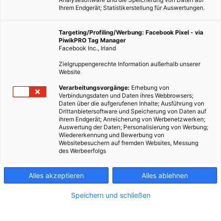
Ihrem Endgerät; Statistikerstellung für Auswertungen.
Targeting/Profiling/Werbung: Facebook Pixel - via
PiwikPRO Tag Manager
Facebook Inc., Irland
Zielgruppengerechte Information außerhalb unserer
Website
Verarbeitungsvorgänge:
Erhebung von
Verbindungsdaten und Daten ihres Webbrowsers;
Daten über die aufgerufenen Inhalte; Ausführung von
Drittanbietersoftware und Speicherung von Daten auf
ihrem Endgerät; Anreicherung von Werbenetzwerken;
Auswertung der Daten; Personalisierung von Werbung;
Wiedererkennung und Bewerbung von
Websitebesuchern auf fremden Websites, Messung
Dieser Artikel wurde am 16. Oktober 2011 veröffentlicht und
des Werbeerfolgs
ist möglicherweise nicht mehr aktuell!Die bisher normal
zugänglichen Vorkommen der fossilen Rohstoffe Öl und Gas
Alles akzeptieren
Alles ablehnen
gehen zur Neige. Jetzt wird die…
Speichern und schließen
Dieser Artikel wurde am 16. Oktober 2011 veröffentlicht
und ist möglicherweise nicht mehr aktuell!