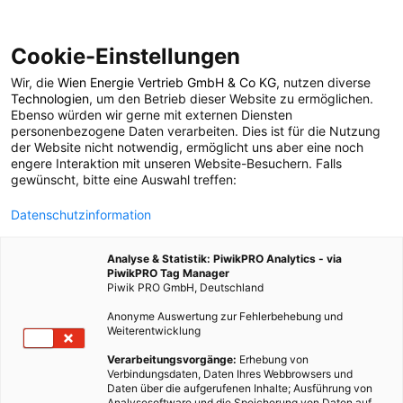
Cookie-Einstellungen
Wir, die
Wien Energie Vertrieb GmbH & Co KG
, nutzen diverse
BAUEN & SANIEREN
Technologien
, um den Betrieb dieser Website zu ermöglichen.
Ebenso würden wir gerne mit externen Diensten
Internorm unterstützt
personenbezogene Daten verarbeiten. Dies ist für die Nutzung
der Website nicht notwendig, ermöglicht uns aber eine noch
engere Interaktion mit unseren Website-Besuchern. Falls
die Aktion
gewünscht, bitte eine Auswahl treffen:
Datenschutzinformation
„Energiespargemeinde
Analyse & Statistik: PiwikPRO Analytics - via
PiwikPRO Tag Manager
8. JANUAR 2011
2 MINUTEN LESEZEIT
Piwik PRO GmbH, Deutschland
Anonyme Auswertung zur Fehlerbehebung und
Weiterentwicklung
Verarbeitungsvorgänge:
Erhebung von
Verbindungsdaten, Daten Ihres Webbrowsers und
Daten über die aufgerufenen Inhalte; Ausführung von
Analysesoftware und die Speicherung von Daten auf