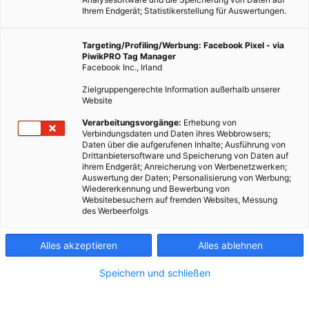
Ihrem Endgerät; Statistikerstellung für Auswertungen.
Targeting/Profiling/Werbung: Facebook Pixel - via
PiwikPRO Tag Manager
Facebook Inc., Irland
Zielgruppengerechte Information außerhalb unserer
Website
Dieser Artikel wurde am 8. Januar 2011 veröffentlicht und ist
Verarbeitungsvorgänge:
Erhebung von
Verbindungsdaten und Daten ihres Webbrowsers;
möglicherweise nicht mehr aktuell!In Zeiten, in denen die
Daten über die aufgerufenen Inhalte; Ausführung von
Themen Energieeffizienz und Energieeinsparung immer mehr
Drittanbietersoftware und Speicherung von Daten auf
ihrem Endgerät; Anreicherung von Werbenetzwerken;
in den Vordergrund rücken, bekommt auch…
Auswertung der Daten; Personalisierung von Werbung;
Wiedererkennung und Bewerbung von
Websitebesuchern auf fremden Websites, Messung
Dieser Artikel wurde am 8. Januar 2011 veröffentlicht
des Werbeerfolgs
und ist möglicherweise nicht mehr aktuell!
Alles akzeptieren
Alles ablehnen
In Zeiten, in denen die Themen Energieeffizienz und
Energieeinsparung immer mehr in den Vordergrund rücken,
Speichern und schließen
bekommt auch die Sanierung der eigenen vier Wände einen
immer höheren Stellenwert.