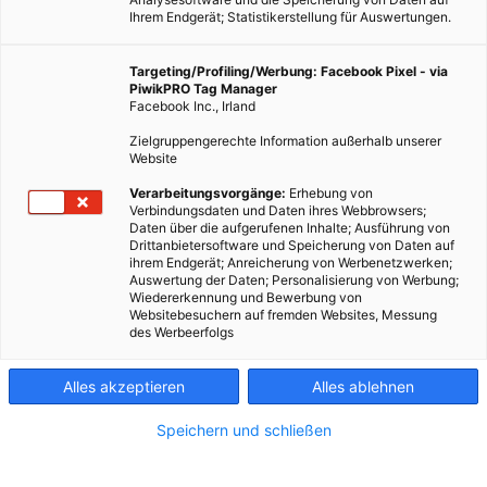
Ihrem Endgerät; Statistikerstellung für Auswertungen.
Targeting/Profiling/Werbung: Facebook Pixel - via
PiwikPRO Tag Manager
Facebook Inc., Irland
Zielgruppengerechte Information außerhalb unserer
Website
Im Jahr 2050 werden täglich an die 7 Milliarden
Verarbeitungsvorgänge:
Erhebung von
Verbindungsdaten und Daten ihres Webbrowsers;
Stadtbewohner A nach B fahren wollen. Das könnte die
Daten über die aufgerufenen Inhalte; Ausführung von
Megastädte von morgen ins Chaos stürzen. Oder uns
Drittanbietersoftware und Speicherung von Daten auf
ihrem Endgerät; Anreicherung von Werbenetzwerken;
motivieren, den Verkehr smarter zu organisieren. Die
Auswertung der Daten; Personalisierung von Werbung;
Ausrüstungen dazu sind schon in der Testphase…
Wiedererkennung und Bewerbung von
Websitebesuchern auf fremden Websites, Messung
des Werbeerfolgs
Dieser Artikel wurde am 15. August 2013 veröffentlicht
und ist möglicherweise nicht mehr aktuell!
Alles akzeptieren
Alles ablehnen
Städte ohne Verkehr veröden, aber Städte ohne intelligentes
Speichern und schließen
Verkehrskonzept ersticken. Zu attraktiven öffentlichen
Verkehrsmitteln und intelligenten Beschränkungen des