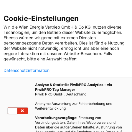
Cookie-Einstellungen
Wir, die
Wien Energie Vertrieb GmbH & Co KG
, nutzen diverse
MOBILITÄT
Technologien
, um den Betrieb dieser Website zu ermöglichen.
Ebenso würden wir gerne mit externen Diensten
Stadt der Zukunft, Teil
personenbezogene Daten verarbeiten. Dies ist für die Nutzung
der Website nicht notwendig, ermöglicht uns aber eine noch
engere Interaktion mit unseren Website-Besuchern. Falls
3: Was uns morgen
gewünscht, bitte eine Auswahl treffen:
Datenschutzinformation
bewegen wird
Analyse & Statistik: PiwikPRO Analytics - via
PiwikPRO Tag Manager
15. AUGUST 2013
1 MINUTE LESEZEIT
Piwik PRO GmbH, Deutschland
Anonyme Auswertung zur Fehlerbehebung und
Weiterentwicklung
Verarbeitungsvorgänge:
Erhebung von
Verbindungsdaten, Daten Ihres Webbrowsers und
Daten über die aufgerufenen Inhalte; Ausführung von
Analysesoftware und die Speicherung von Daten auf