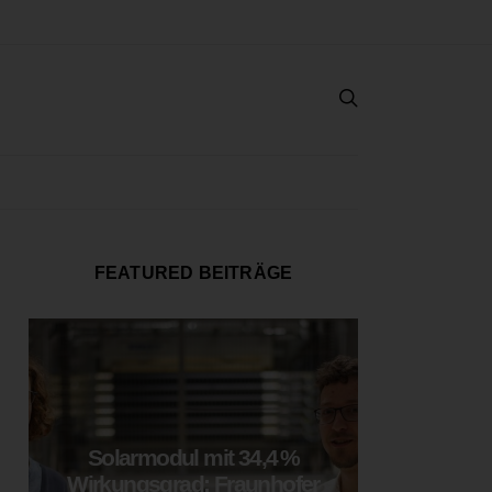
FEATURED BEITRÄGE
Solarmodul mit 34,4 %
LOOP
Wirkungsgrad: Fraunhofer
München