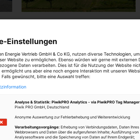
MODE
Faire Mode würde nur 20 Cent mehr
e-Einstellungen
kosten
11. SEPTEMBER 2018
VON
ENERGIELEBEN REDAKTION
en Energie Vertrieb GmbH & Co KG
, nutzen diverse
Technologien
, um
der
eser Website zu ermöglichen. Ebenso würden wir gerne mit externen 
Um diesen lächerlichen Preis würde ein Arbeiter in
zogene Daten verarbeiten. Dies ist für die Nutzung der Website nic
Indien einen Lohn bekommen, von dem er auch leben
 ermöglicht uns aber eine noch engere Interaktion mit unseren Websi
 Falls gewünscht, bitte eine Auswahl treffen:
könnte.
zinformation
BEITRAG ANSEHEN
Analyse & Statistik: PiwikPRO Analytics - via PiwikPRO Tag Manager
Piwik PRO GmbH, Deutschland
TEILEN
Anonyme Auswertung zur Fehlerbehebung und Weiterentwicklung
Verarbeitungsvorgänge:
Erhebung von Verbindungsdaten, Daten Ihres
Webbrowsers und Daten über die aufgerufenen Inhalte; Ausführung von
Analysesoftware und die Speicherung von Daten auf Ihrem Endgerät;