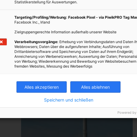
Statistikerstellung für Auswertungen.
Targeting/Profiling/Werbung: Facebook Pixel - via PiwikPRO Tag M
Facebook Inc., Irland
Zielgruppengerechte Information außerhalb unserer Website
Verarbeitungsvorgänge:
Erhebung von Verbindungsdaten und Daten ih
MODE
Webbrowsers; Daten über die aufgerufenen Inhalte; Ausführung von
Drittanbietersoftware und Speicherung von Daten auf ihrem Endgerät;
Die Top Ökoshops in Wien
Anreicherung von Werbenetzwerken; Auswertung der Daten; Personalis
von Werbung; Wiedererkennung und Bewerbung von Websitebesuchern
fremden Websites, Messung des Werbeerfolgs
TEILEN
26. JULI 2018
VON
ENERGIELEBEN REDAKTION
Mode
Alles akzeptieren
Alles ablehnen
Speichern und schließen
tion“
Powered by