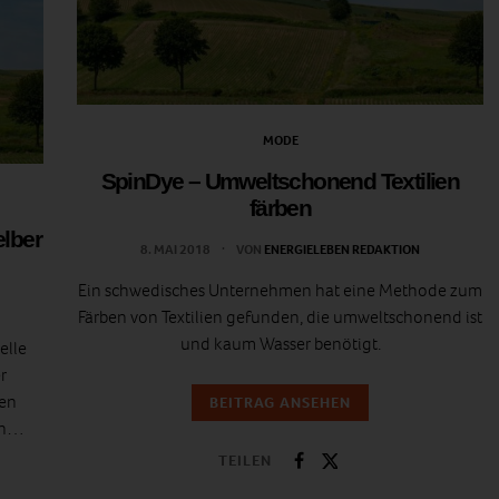
MODE
SpinDye – Umweltschonend Textilien
färben
lber
8. MAI 2018
VON
ENERGIELEBEN REDAKTION
Ein schwedisches Unternehmen hat eine Methode zum
Färben von Textilien gefunden, die umweltschonend ist
und kaum Wasser benötigt.
elle
r
nen
BEITRAG ANSEHEN
pen…
TEILEN