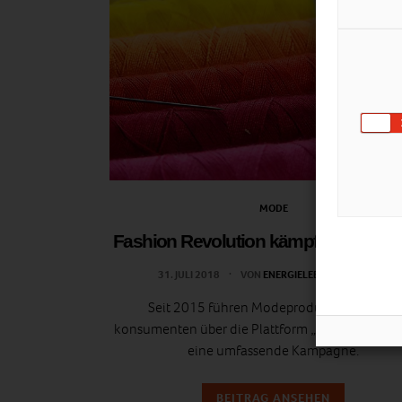
MODE
Fashion Revolution kämpft für faire 
31. JULI 2018
VON
ENERGIELEBEN REDAKTION
Seit 2015 führen Modeproduzenten und -
konsumenten über die Plattform „Fashion Revolu
eine umfassende Kampagne.
BEITRAG ANSEHEN