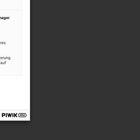
anager
res
ierung
 auf