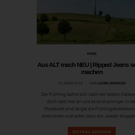
MODE
Aus ALT mach NEU | Ripped Jeans se
machen
29. MÄRZ 2018
VON
LAUREL KOENIGER
Der Frühling bahnt sich nach der letzten Kältew
doch bald mal an und es wird sonniger. In de
Modewelt sind längst die Frühlingskollektio
erschienen und laden dazu ein, wieder shop
BEITRAG ANSEHEN