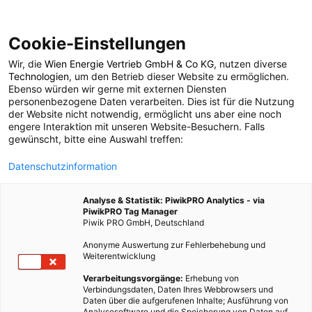
Cookie-Einstellungen
Wir, die
Wien Energie Vertrieb GmbH & Co KG
, nutzen diverse
POSTS BY TAG
Technologien
, um den Betrieb dieser Website zu ermöglichen.
Ebenso würden wir gerne mit externen Diensten
plastikfrei
personenbezogene Daten verarbeiten. Dies ist für die Nutzung
der Website nicht notwendig, ermöglicht uns aber eine noch
engere Interaktion mit unseren Website-Besuchern. Falls
gewünscht, bitte eine Auswahl treffen:
20 BEITRÄGE
Datenschutzinformation
Analyse & Statistik: PiwikPRO Analytics - via
PiwikPRO Tag Manager
Piwik PRO GmbH, Deutschland
Anonyme Auswertung zur Fehlerbehebung und
Weiterentwicklung
Verarbeitungsvorgänge:
Erhebung von
Verbindungsdaten, Daten Ihres Webbrowsers und
Daten über die aufgerufenen Inhalte; Ausführung von
Analysesoftware und die Speicherung von Daten auf