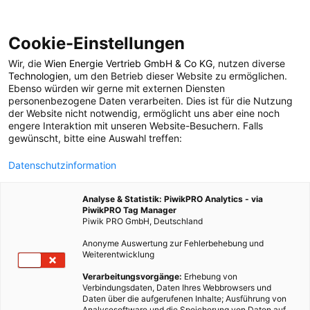
Cookie-Einstellungen
Wir, die
Wien Energie Vertrieb GmbH & Co KG
, nutzen diverse
POSTS BY TAG
Technologien
, um den Betrieb dieser Website zu ermöglichen.
Ebenso würden wir gerne mit externen Diensten
Stadt Wien
personenbezogene Daten verarbeiten. Dies ist für die Nutzung
der Website nicht notwendig, ermöglicht uns aber eine noch
engere Interaktion mit unseren Website-Besuchern. Falls
gewünscht, bitte eine Auswahl treffen:
17 BEITRÄGE
Datenschutzinformation
Analyse & Statistik: PiwikPRO Analytics - via
PiwikPRO Tag Manager
Piwik PRO GmbH, Deutschland
Anonyme Auswertung zur Fehlerbehebung und
Weiterentwicklung
Verarbeitungsvorgänge:
Erhebung von
Verbindungsdaten, Daten Ihres Webbrowsers und
Daten über die aufgerufenen Inhalte; Ausführung von
Analysesoftware und die Speicherung von Daten auf