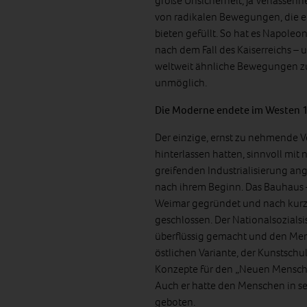
große Unsicherheit, ja Verlassen
von radikalen Bewegungen, die er
bieten gefüllt. So hat es Napoleo
nach dem Fall des Kaiserreichs – 
weltweit ähnliche Bewegungen zu
unmöglich.
Die Moderne endete im Westen 
Der einzige, ernst zu nehmende V
hinterlassen hatten, sinnvoll mit
greifenden Industrialisierung ange
nach ihrem Beginn. Das Bauhaus –
Weimar gegründet und nach kurzer,
geschlossen. Der Nationalsozials
überflüssig gemacht und den Men
östlichen Variante, der Kunstsc
Konzepte für den „Neuen Menschen
Auch er hatte den Menschen in se
geboten.