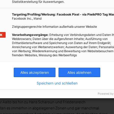
r Mitwelt zu festigen und dauerhaft zu gestalten, sondern allein
Statistikerstellung für Auswertungen.
ichst großem Profit.
ass die Rendite eines Projekts, also der damit für den Auftraggeber
Targeting/Profiling/Werbung: Facebook Pixel - via PiwikPRO Tag M
Facebook Inc., Irland
are Gewinn zum Maßstab wurde und nicht mehr die Qualität. Statt
der Umgebung, der regionalen Landschaft eingebettet sind,
Zielgruppengerechte Information außerhalb unserer Website
chteln gebaut, in die Menschen, wie in „Käfighaltung“ gesperrt
Verarbeitungsvorgänge:
Erhebung von Verbindungsdaten und Daten ih
um in Dessau, im Jahre 1992 verteidigten noch „ostdeutsche“
Webbrowsers; Daten über die aufgerufenen Inhalte; Ausführung von
Drittanbietersoftware und Speicherung von Daten auf ihrem Endgerät;
enbauten als konsequente Weiterentwicklung der „Moderne“ des
Anreicherung von Werbenetzwerken; Auswertung der Daten; Personalis
itekten hatten ihnen allerdings kaum Besseres entgegenzusetzen.
von Werbung; Wiedererkennung und Bewerbung von Websitebesuchern
fremden Websites, Messung des Werbeerfolgs
45 zerbombten Städte mit ihren Neubauten endgültig zerstört. So
bauten“ Stadtkerne in der DDR oft ihre Qualität – einer
 1990 sogar noch „gerettet“ werden.
Alles akzeptieren
Alles ablehnen
ls esoterischer Unsinn abgetan
Speichern und schließen
tor bestimmt, was und wie gebaut wird, haben alle Versuche noch
Powered by
 Chance. Die „großen Architekten“, wie Frank Lloyd Wright,
r Aalto bis hin zu Hans Scharoun und Friedensreich
ften es immerhin in abgelegenen Zonen und gar manchmal