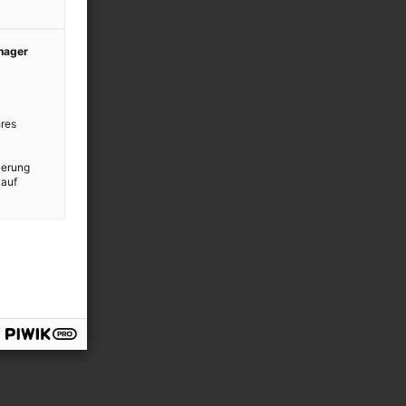
anager
res
ierung
 auf