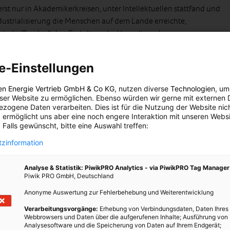
rst nur in Akademikerkreisen, unter Intellektuellen stattfand und
ndustrialisierung die Menschen auf dem Lande erreichte,
nstschaffenden“, den Gestaltern der Umwelt, zu denen
ören, eine Antwort auf das Nichts zu finden, in das die Menschen
issen, in die Gettos der Städte und eben die riesigen
e-Einstellungen
. Letztlich blieb das absolutistische System erhalten, nur die
t. Statt der Landjunker und regionalen Fürsten ergriffen nun
en Energie Vertrieb GmbH & Co KG
, nutzen diverse
Technologien
, um
– mit ihren Banken – die Macht und die Kaiser und Könige wurden
eser Website zu ermöglichen. Ebenso würden wir gerne mit externen 
rsetzt, die jedoch nur machtlose Marionetten blieben. Im 21.
zogene Daten verarbeiten. Dies ist für die Nutzung der Website nic
 ermöglicht uns aber eine noch engere Interaktion mit unseren Websi
ht der Finanzbarone größer, als die irgendeines absolutistischen
 Falls gewünscht, bitte eine Auswahl treffen:
zinformation
lt wird zur Geschäftsidee
Analyse & Statistik: PiwikPRO Analytics - via PiwikPRO Tag Manager
ng wurden ungeheure Kapitalmengen bewegt und entfalteten damit
Piwik PRO GmbH, Deutschland
bisher bei den meisten Menschen noch zutiefst empfundene Gefühl,
Anonyme Auswertung zur Fehlerbehebung und Weiterentwicklung
 Mensch ein Teil einer Gemeinschaft ist, wurde radikal durch eine
lt – und den Weltraum – erobern und nach eigenen Vorstellungen
Verarbeitungsvorgänge:
Erhebung von Verbindungsdaten, Daten Ihres
Webbrowsers und Daten über die aufgerufenen Inhalte; Ausführung von
Kraft war – und ist – allerdings nicht der Wunsch, die
Analysesoftware und die Speicherung von Daten auf Ihrem Endgerät;