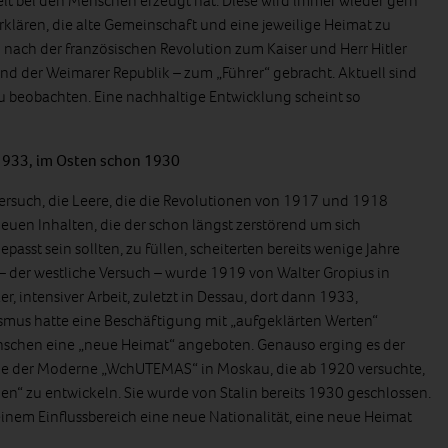
heit bei den Menschen erzeugt hat. Diese wird immer wieder gern
klären, die alte Gemeinschaft und eine jeweilige Heimat zu
n nach der französischen Revolution zum Kaiser und Herr Hitler
und der Weimarer Republik – zum „Führer“ gebracht. Aktuell sind
 beobachten. Eine nachhaltige Entwicklung scheint so
1933, im Osten schon 1930
ersuch, die Leere, die die Revolutionen von 1917 und 1918
 neuen Inhalten, die der schon längst zerstörend um sich
passt sein sollten, zu füllen, scheiterten bereits wenige Jahre
 der westliche Versuch – wurde 1919 von Walter Gropius in
 intensiver Arbeit, zuletzt in Dessau, dort dann 1933,
ismus hatte eine Beschäftigung mit „aufgeklärten Werten“
schen eine „neue Heimat“ angeboten. Genauso erging es der
hule der Moderne „WchUTEMAS“ in Moskau, die ab 1920 versuchte,
“ zu entwickeln. Sie wurde von Stalin bereits 1930 geschlossen.
inem Einflussbereich eine neue Nationalität, eine neue Heimat