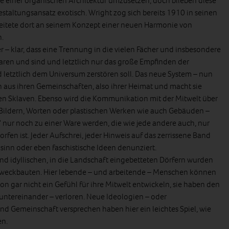
te einer organischen Architektur umzusetzen, doch blieben diese
staltungsansatz exotisch. Wright zog sich bereits 1910 in seinen
rbeitete dort an seinem Konzept einer neuen Harmonie von
.
 – klar, dass eine Trennung in die vielen Fächer und insbesondere
ren und sind und letztlich nur das große Empfinden der
 letztlich dem Universum zerstören soll. Das neue System – nun
n aus ihren Gemeinschaften, also ihrer Heimat und macht sie
sen Sklaven. Ebenso wird die Kommunikation mit der Mitwelt über
, Bildern, Worten oder plastischen Werken wie auch Gebäuden –
 nur noch zu einer Ware werden, die wie jede andere auch, nur
en ist. Jeder Aufschrei, jeder Hinweis auf das zerrissene Band
dsinn oder eben faschistische Ideen denunziert.
d idyllischen, in die Landschaft eingebetteten Dörfern wurden
eckbauten. Hier lebende – und arbeitende – Menschen können
n gar nicht ein Gefühl für ihre Mitwelt entwickeln, sie haben den
 untereinander – verloren. Neue Ideologien – oder
nd Gemeinschaft versprechen haben hier ein leichtes Spiel, wie
en.