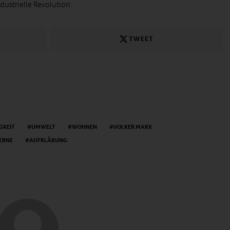
ndustrielle Revolution.
TWEET
GKEIT
UMWELT
WOHNEN
VOLKER MARX
ERNE
AUFKLÄRUNG