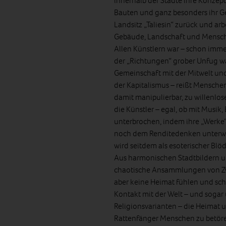
innerhalb der Städte ihre Konzep
Bauten und ganz besonders ihr Ge
Landsitz „Taliesin“ zurück und a
Gebäude, Landschaft und Mensch
Allen Künstlern war – schon immer
der „Richtungen“ grober Unfug wa
Gemeinschaft mit der Mitwelt und
der Kapitalismus – reißt Mensche
damit manipulierbar, zu willenlo
die Künstler – egal, ob mit Musik
unterbrochen, indem ihre „Werke“
noch dem Renditedenken unterworf
wird seitdem als esoterischer Blö
Aus harmonischen Stadtbildern un
chaotische Ansammlungen von Zw
aber keine Heimat fühlen und scho
Kontakt mit der Welt – und sogar
Religionsvarianten – die Heimat u
Rattenfänger Menschen zu betör