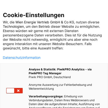
Cookie-Einstellungen
Wir, die
Wien Energie Vertrieb GmbH & Co KG
, nutzen diverse
LEBEN
UMWELT & KLIMA
Technologien
, um den Betrieb dieser Website zu ermöglichen.
Ebenso würden wir gerne mit externen Diensten
Zero Waste auf Reisen:
personenbezogene Daten verarbeiten. Dies ist für die Nutzung
der Website nicht notwendig, ermöglicht uns aber eine noch
engere Interaktion mit unseren Website-Besuchern. Falls
Müll vermeiden und
gewünscht, bitte eine Auswahl treffen:
Datenschutzinformation
die Umwelt schützen
Analyse & Statistik: PiwikPRO Analytics - via
PiwikPRO Tag Manager
22. AUGUST 2023
3 MINUTEN LESEZEIT
Piwik PRO GmbH, Deutschland
Anonyme Auswertung zur Fehlerbehebung und
Weiterentwicklung
Verarbeitungsvorgänge:
Erhebung von
Verbindungsdaten, Daten Ihres Webbrowsers und
Daten über die aufgerufenen Inhalte; Ausführung von
Analysesoftware und die Speicherung von Daten auf