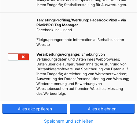
Ihrem Endgerät; Statistikerstellung für Auswertungen.
Targeting/Profiling/Werbung: Facebook Pixel - via
PiwikPRO Tag Manager
Facebook Inc., Irland
Extreme Regenfälle
Zielgruppengerechte Information außerhalb unserer
Website
Rekord-Regenfälle werden weltweit durch den Klimawandel
Verarbeitungsvorgänge:
Erhebung von
immer häufiger.
Verbindungsdaten und Daten ihres Webbrowsers;
Daten über die aufgerufenen Inhalte; Ausführung von
Drittanbietersoftware und Speicherung von Daten auf
ihrem Endgerät; Anreicherung von Werbenetzwerken;
Dieser Artikel wurde am 15. Juli 2015 veröffentlicht
Auswertung der Daten; Personalisierung von Werbung;
und ist möglicherweise nicht mehr aktuell!
Wiedererkennung und Bewerbung von
Websitebesuchern auf fremden Websites, Messung
des Werbeerfolgs
Schon im Weltklimabericht von März 2014 wird es erwähnt:
Extreme Regenfälle werden immer häufiger. In unseren Breiten
werden drei der vier Jahreszeiten zunehmend nasser. In Herbst,
Alles akzeptieren
Alles ablehnen
Winter und Frühjahr wird es künftig bis zu 25 Prozent mehr
Speichern und schließen
Schnee und Regen geben als noch vor dreißig Jahren. Nun
belegt auch eine Studie des Potsdam-Instituts für