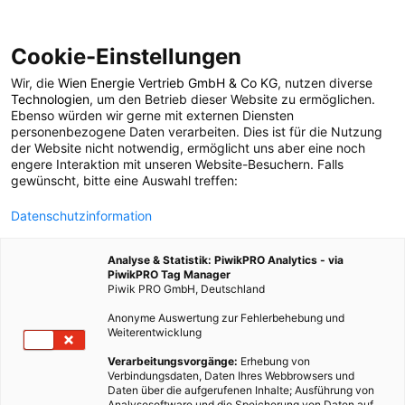
Cookie-Einstellungen
Wir, die
Wien Energie Vertrieb GmbH & Co KG
, nutzen diverse
LEBEN
Technologien
, um den Betrieb dieser Website zu ermöglichen.
Ebenso würden wir gerne mit externen Diensten
Extreme Regenfälle
personenbezogene Daten verarbeiten. Dies ist für die Nutzung
der Website nicht notwendig, ermöglicht uns aber eine noch
engere Interaktion mit unseren Website-Besuchern. Falls
werden häufiger
gewünscht, bitte eine Auswahl treffen:
Datenschutzinformation
15. JULI 2015
2 MINUTEN LESEZEIT
Analyse & Statistik: PiwikPRO Analytics - via
PiwikPRO Tag Manager
Piwik PRO GmbH, Deutschland
Anonyme Auswertung zur Fehlerbehebung und
Weiterentwicklung
Verarbeitungsvorgänge:
Erhebung von
Verbindungsdaten, Daten Ihres Webbrowsers und
Daten über die aufgerufenen Inhalte; Ausführung von
Analysesoftware und die Speicherung von Daten auf