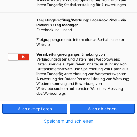
Ihrem Endgerät; Statistikerstellung für Auswertungen.
Targeting/Profiling/Werbung: Facebook Pixel - via
PiwikPRO Tag Manager
Facebook Inc., Irland
Zielgruppengerechte Information außerhalb unserer
Website
Verarbeitungsvorgänge:
Erhebung von
Verbindungsdaten und Daten ihres Webbrowsers;
Nach Funktion, Bauweisen und Wärmeschutz-
Daten über die aufgerufenen Inhalte; Ausführung von
Anforderungen der Außenwand geht es diesmal um
Drittanbietersoftware und Speicherung von Daten auf
ihrem Endgerät; Anreicherung von Werbenetzwerken;
zeitgemäßen Wärmeschutz im Detail.
Auswertung der Daten; Personalisierung von Werbung;
Wiedererkennung und Bewerbung von
Websitebesuchern auf fremden Websites, Messung
Dieser Artikel wurde am 14. Oktober 2014 veröffentlicht
des Werbeerfolgs
und ist möglicherweise nicht mehr aktuell!
Alles akzeptieren
Alles ablehnen
In
Teil 1 der Fachreihe Bauen – Außenwand
ging es um
Funktion, Bauweisen und Wärmeschutz-Anforderungen der
Speichern und schließen
Außenwand. Dieser zweite Teil beschreibt nun im Detail die
Möglichkeiten, einen zeitgemäßen Wärmeschutz zu