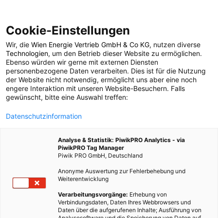
Cookie-Einstellungen
Wir, die
Wien Energie Vertrieb GmbH & Co KG
, nutzen diverse
BAUEN & SANIEREN
Technologien
, um den Betrieb dieser Website zu ermöglichen.
Ebenso würden wir gerne mit externen Diensten
Fachreihe Bauen – Die
personenbezogene Daten verarbeiten. Dies ist für die Nutzung
der Website nicht notwendig, ermöglicht uns aber eine noch
engere Interaktion mit unseren Website-Besuchern. Falls
Außenwand: Teil 2
gewünscht, bitte eine Auswahl treffen:
Datenschutzinformation
14. OKTOBER 2014
4 MINUTEN LESEZEIT
Analyse & Statistik: PiwikPRO Analytics - via
PiwikPRO Tag Manager
Piwik PRO GmbH, Deutschland
Anonyme Auswertung zur Fehlerbehebung und
Weiterentwicklung
Verarbeitungsvorgänge:
Erhebung von
Verbindungsdaten, Daten Ihres Webbrowsers und
Daten über die aufgerufenen Inhalte; Ausführung von
Analysesoftware und die Speicherung von Daten auf