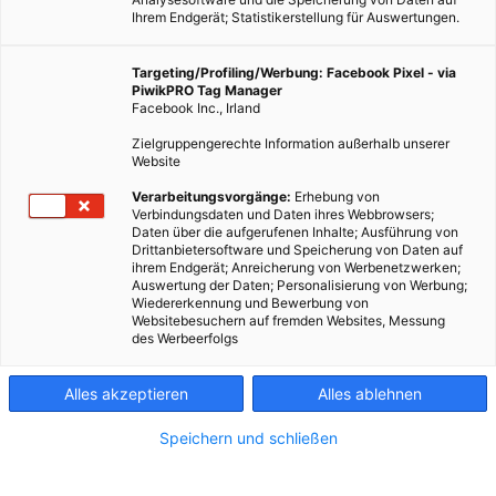
Ihrem Endgerät; Statistikerstellung für Auswertungen.
Targeting/Profiling/Werbung: Facebook Pixel - via
PiwikPRO Tag Manager
Facebook Inc., Irland
Zielgruppengerechte Information außerhalb unserer
Website
Verarbeitungsvorgänge:
Erhebung von
Verbindungsdaten und Daten ihres Webbrowsers;
Daten über die aufgerufenen Inhalte; Ausführung von
Dieser Artikel wurde am 19. Januar 2009 veröffentlicht und
Drittanbietersoftware und Speicherung von Daten auf
ihrem Endgerät; Anreicherung von Werbenetzwerken;
ist möglicherweise nicht mehr aktuell!Ein Leben ohne Auto
Auswertung der Daten; Personalisierung von Werbung;
macht besonders in der Stadt Sinn. Fahrrad und Öffis
Wiedererkennung und Bewerbung von
Websitebesuchern auf fremden Websites, Messung
schonen nicht nur das…
des Werbeerfolgs
Dieser Artikel wurde am 19. Januar 2009 veröffentlicht
Alles akzeptieren
Alles ablehnen
und ist möglicherweise nicht mehr aktuell!
Speichern und schließen
Ein Leben ohne Auto macht besonders in der Stadt Sinn.
Fahrrad und Öffis schonen nicht nur das Klima sondern auch