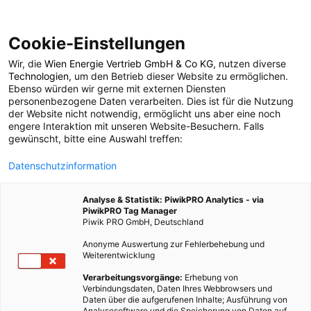
Cookie-Einstellungen
Wir, die
Wien Energie Vertrieb GmbH & Co KG
, nutzen diverse
MOBILITÄT
Technologien
, um den Betrieb dieser Website zu ermöglichen.
Ebenso würden wir gerne mit externen Diensten
In Sachen Verkehr
personenbezogene Daten verarbeiten. Dies ist für die Nutzung
der Website nicht notwendig, ermöglicht uns aber eine noch
engere Interaktion mit unseren Website-Besuchern. Falls
heißt es auf die
gewünscht, bitte eine Auswahl treffen:
Datenschutzinformation
Bremse treten
Analyse & Statistik: PiwikPRO Analytics - via
PiwikPRO Tag Manager
19. JANUAR 2009
2 MINUTEN LESEZEIT
Piwik PRO GmbH, Deutschland
Anonyme Auswertung zur Fehlerbehebung und
Weiterentwicklung
Verarbeitungsvorgänge:
Erhebung von
Verbindungsdaten, Daten Ihres Webbrowsers und
Daten über die aufgerufenen Inhalte; Ausführung von
Analysesoftware und die Speicherung von Daten auf