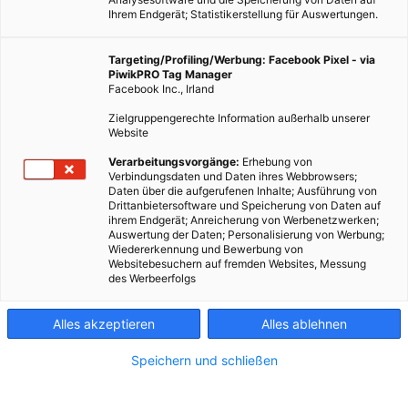
Ihrem Endgerät; Statistikerstellung für Auswertungen.
Targeting/Profiling/Werbung: Facebook Pixel - via
PiwikPRO Tag Manager
Facebook Inc., Irland
Zielgruppengerechte Information außerhalb unserer
Fotocredit: unsplash.com/Tania Malrechauffe
Website
Verarbeitungsvorgänge:
Erhebung von
Verbindungsdaten und Daten ihres Webbrowsers;
Wie wir Bio zur Normalität bringen und den Standard für
Daten über die aufgerufenen Inhalte; Ausführung von
Drittanbietersoftware und Speicherung von Daten auf
Nachhaltigkeit steigern können.
ihrem Endgerät; Anreicherung von Werbenetzwerken;
Auswertung der Daten; Personalisierung von Werbung;
Wiedererkennung und Bewerbung von
Dieser Artikel wurde am 14. Juni 2022 veröffentlicht
Websitebesuchern auf fremden Websites, Messung
und ist möglicherweise nicht mehr aktuell!
des Werbeerfolgs
Die Bio-Zertifizierung wird von manchen als Errungenschaft
Alles akzeptieren
Alles ablehnen
gefeiert und von anderen als das absolute Minimum an
natürlicher, nachhaltiger Produktion von Lebensmitteln
Speichern und schließen
angesehen. Die strengsten Vorgaben, die weit über das Bio-
Zertifikat hinausgehen sind biodynamische, bzw. Demeter