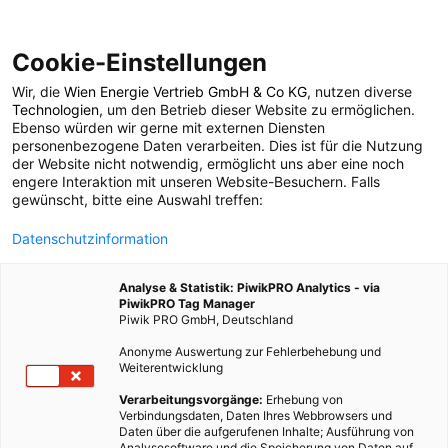
Cookie-Einstellungen
Wir, die
Wien Energie Vertrieb GmbH & Co KG
, nutzen diverse
LEBEN
ERNÄHRUNG
Technologien
, um den Betrieb dieser Website zu ermöglichen.
Ebenso würden wir gerne mit externen Diensten
Mehr als Bio?
personenbezogene Daten verarbeiten. Dies ist für die Nutzung
der Website nicht notwendig, ermöglicht uns aber eine noch
engere Interaktion mit unseren Website-Besuchern. Falls
gewünscht, bitte eine Auswahl treffen:
14. JUNI 2022
3 MINUTEN LESEZEIT
Datenschutzinformation
Analyse & Statistik: PiwikPRO Analytics - via
PiwikPRO Tag Manager
Piwik PRO GmbH, Deutschland
Anonyme Auswertung zur Fehlerbehebung und
Weiterentwicklung
Verarbeitungsvorgänge:
Erhebung von
Verbindungsdaten, Daten Ihres Webbrowsers und
Daten über die aufgerufenen Inhalte; Ausführung von
Analysesoftware und die Speicherung von Daten auf