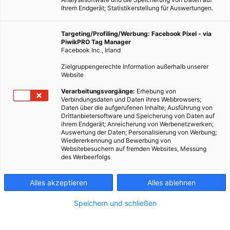
Ihrem Endgerät; Statistikerstellung für Auswertungen.
Targeting/Profiling/Werbung: Facebook Pixel - via
PiwikPRO Tag Manager
Facebook Inc., Irland
Zielgruppengerechte Information außerhalb unserer
Website
TECH
Verarbeitungsvorgänge:
Erhebung von
Verbindungsdaten und Daten ihres Webbrowsers;
Vertrauen ist gut, Kontrolle ist besser
Daten über die aufgerufenen Inhalte; Ausführung von
Drittanbietersoftware und Speicherung von Daten auf
3. DEZEMBER 2008
VON
ENERGIELEBEN REDAKTION
ihrem Endgerät; Anreicherung von Werbenetzwerken;
Auswertung der Daten; Personalisierung von Werbung;
Haben Sie schon von den sogenannten Klimarechnern gehört?
Wiedererkennung und Bewerbung von
Websitebesuchern auf fremden Websites, Messung
Die nehmen es nämlich ganz genau, wenn es um Ihren CO2-
des Werbeerfolgs
Ausstoß geht und in Sachen Stromverbrauch ist Kontrolle
Goldes wert! An…
Alles akzeptieren
Alles ablehnen
BEITRAG ANSEHEN
Speichern und schließen
TEILEN