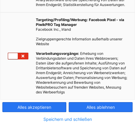
Ihrem Endgerät; Statistikerstellung für Auswertungen.
Targeting/Profiling/Werbung: Facebook Pixel - via
PiwikPRO Tag Manager
Facebook Inc., Irland
Zielgruppengerechte Information außerhalb unserer
Website
Verarbeitungsvorgänge:
Erhebung von
Verbindungsdaten und Daten ihres Webbrowsers;
Daten über die aufgerufenen Inhalte; Ausführung von
Drittanbietersoftware und Speicherung von Daten auf
ihrem Endgerät; Anreicherung von Werbenetzwerken;
Auswertung der Daten; Personalisierung von Werbung;
Fotocredit: Pixabay/congerdesign
Wiedererkennung und Bewerbung von
Websitebesuchern auf fremden Websites, Messung
des Werbeerfolgs
Hagebutten, Johanniskraut, Wacholderbeeren – ja nicht nur
die Früchte, sogar Blätter und Rinde von Bäumen wurden in
Alles akzeptieren
Alles ablehnen
der Volksmedizin seit jeher in heilsamen Rezepten
verarbeitet.
Speichern und schließen