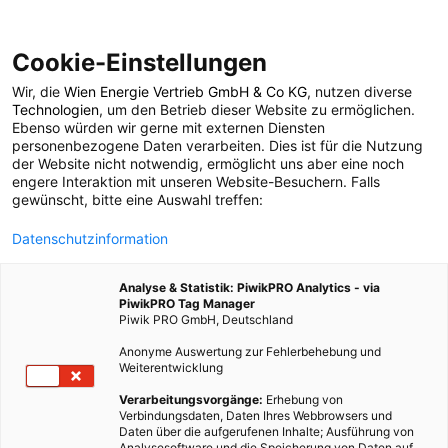
Cookie-Einstellungen
Wir, die
Wien Energie Vertrieb GmbH & Co KG
, nutzen diverse
LEBEN
GARTEN
Technologien
, um den Betrieb dieser Website zu ermöglichen.
Ebenso würden wir gerne mit externen Diensten
Rezepte aus dem
personenbezogene Daten verarbeiten. Dies ist für die Nutzung
der Website nicht notwendig, ermöglicht uns aber eine noch
engere Interaktion mit unseren Website-Besuchern. Falls
Kräutergarten – gegen
gewünscht, bitte eine Auswahl treffen:
Datenschutzinformation
alles ist ein Kraut
Analyse & Statistik: PiwikPRO Analytics - via
gewachsen
PiwikPRO Tag Manager
Piwik PRO GmbH, Deutschland
Anonyme Auswertung zur Fehlerbehebung und
12. NOVEMBER 2021
3 MINUTEN LESEZEIT
Weiterentwicklung
Verarbeitungsvorgänge:
Erhebung von
Verbindungsdaten, Daten Ihres Webbrowsers und
Daten über die aufgerufenen Inhalte; Ausführung von
Analysesoftware und die Speicherung von Daten auf