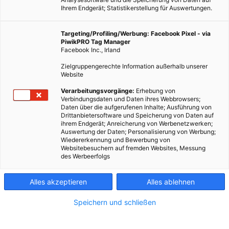
Ihrem Endgerät; Statistikerstellung für Auswertungen.
Targeting/Profiling/Werbung: Facebook Pixel - via
PiwikPRO Tag Manager
Facebook Inc., Irland
Zielgruppengerechte Information außerhalb unserer
Website
Verarbeitungsvorgänge:
Erhebung von
Verbindungsdaten und Daten ihres Webbrowsers;
Daten über die aufgerufenen Inhalte; Ausführung von
Drittanbietersoftware und Speicherung von Daten auf
ihrem Endgerät; Anreicherung von Werbenetzwerken;
Auswertung der Daten; Personalisierung von Werbung;
Wiedererkennung und Bewerbung von
Websitebesuchern auf fremden Websites, Messung
des Werbeerfolgs
Dieser Artikel wurde am 21. Februar 2013 veröffentlicht und
ist möglicherweise nicht mehr aktuell!Das Dokudrama „The
Alles akzeptieren
Alles ablehnen
Age of Stupid“ kam 2009 in die Kinos um wachzurütteln. Es
stellt die Menschheit…
Speichern und schließen