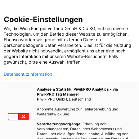
Cookie-Einstellungen
Wir, die
Wien Energie Vertrieb GmbH & Co KG
, nutzen diverse
ENERGIEPOLITIK
Technologien
, um den Betrieb dieser Website zu ermöglichen.
Ebenso würden wir gerne mit externen Diensten
Schon gesehen? – The
personenbezogene Daten verarbeiten. Dies ist für die Nutzung
der Website nicht notwendig, ermöglicht uns aber eine noch
engere Interaktion mit unseren Website-Besuchern. Falls
Age of Stupid
gewünscht, bitte eine Auswahl treffen:
Datenschutzinformation
21. FEBRUAR 2013
2 MINUTEN LESEZEIT
Analyse & Statistik: PiwikPRO Analytics - via
PiwikPRO Tag Manager
Piwik PRO GmbH, Deutschland
Anonyme Auswertung zur Fehlerbehebung und
Weiterentwicklung
Verarbeitungsvorgänge:
Erhebung von
Verbindungsdaten, Daten Ihres Webbrowsers und
Daten über die aufgerufenen Inhalte; Ausführung von
Analysesoftware und die Speicherung von Daten auf