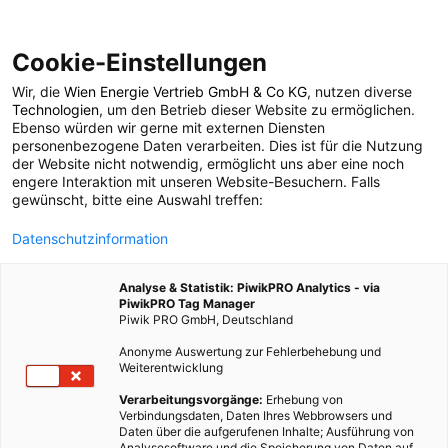
Cookie-Einstellungen
Wir, die
Wien Energie Vertrieb GmbH & Co KG
, nutzen diverse
Technologien
, um den Betrieb dieser Website zu ermöglichen.
Ebenso würden wir gerne mit externen Diensten
personenbezogene Daten verarbeiten. Dies ist für die Nutzung
der Website nicht notwendig, ermöglicht uns aber eine noch
engere Interaktion mit unseren Website-Besuchern. Falls
gewünscht, bitte eine Auswahl treffen:
Datenschutzinformation
Energieleben
Analyse & Statistik: PiwikPRO Analytics - via
PiwikPRO Tag Manager
Die Plattform Energieleben von Wien Energie beschäftigt sich
Piwik PRO GmbH, Deutschland
seit 2008 mit dem Thema Nachhaltigkeit. Erneuerbare Energie,
Anonyme Auswertung zur Fehlerbehebung und
grüne Architektur und technologische Trends liegen im Fokus
Weiterentwicklung
der Energieleben Redaktion. Lifestylethemen rund um Garten,
Verarbeitungsvorgänge:
Erhebung von
Mode und Ernährung runden das Angebot ab.
Verbindungsdaten, Daten Ihres Webbrowsers und
Daten über die aufgerufenen Inhalte; Ausführung von
581 BEITRÄGE
Analysesoftware und die Speicherung von Daten auf