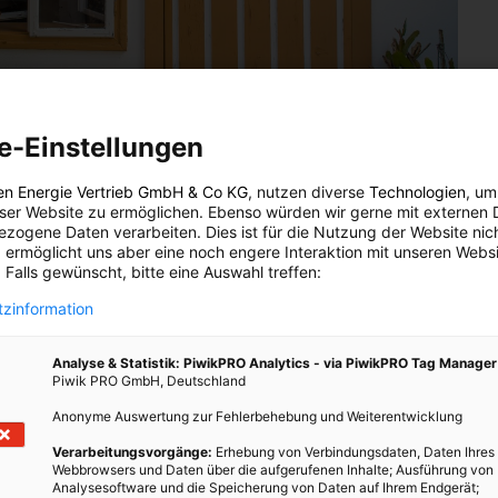
e-Einstellungen
en Energie Vertrieb GmbH & Co KG
, nutzen diverse
Technologien
, um
eser Website zu ermöglichen. Ebenso würden wir gerne mit externen 
zogene Daten verarbeiten. Dies ist für die Nutzung der Website nic
 ermöglicht uns aber eine noch engere Interaktion mit unseren Websi
ahl an Fenstern. Daneben gibt es welche am Dachboden, sowie in
 Falls gewünscht, bitte eine Auswahl treffen:
aus Kastenfenstern oder einfachen Fensterrahmen, dem Alter
zinformation
e Räume nicht beheizt werden, dienen die Fenster zur
mwert ist ganz egal. Würde ich die Werkstatt heizen wollen,
araten Werkstattofen machen: ein Kamin für einen einfachen
Analyse & Statistik: PiwikPRO Analytics - via PiwikPRO Tag Manager
Piwik PRO GmbH, Deutschland
n aber nicht.
Anonyme Auswertung zur Fehlerbehebung und Weiterentwicklung
n allen Räumen auf die tatsächliche Nutzung: man heizt nur ein,
Verarbeitungsvorgänge:
Erhebung von Verbindungsdaten, Daten Ihres
lt. Eine Investition in neue Fenster lohnt sich nicht, auch wenn
Webbrowsers und Daten über die aufgerufenen Inhalte; Ausführung von
n. Selbst der jährliche Rückschnitt von Sträuchern und Bäumen
Analysesoftware und die Speicherung von Daten auf Ihrem Endgerät;