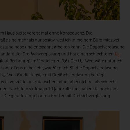
m Haus bleibt vorerst mal ohne Konsequenz. Die
aße sind mehr als nur positiv, weil ich in meinem Büro mit zwei
lastung habe und entspannt arbeiten kann. Die Doppelverglasung
tandard der Dreifachverglasung und hat einen schlechteren
U
-
g
(laut Rechnung) im Vergleich zu 0,6). Der U
-Wert wäre natürlich
w
 gesamte Fenster bezieht, war für mich für die Doppelverglasung
 U
-Wert für die Fenster mit Dreifachverglasung beträgt
w
enster vorzeitig auszutauschen bringt aber nichts – als schlecht
en. Nachdem sie knapp 10 Jahre alt sind, haben sie noch eine
h. Die gerade eingebauten Fenster mit Dreifachverglasung