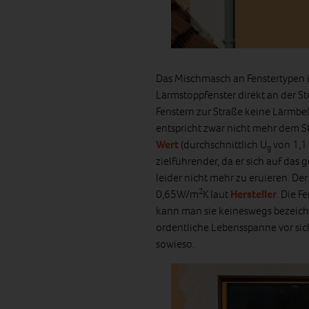
Das Mischmasch an Fenstertypen i
Lärmstoppfenster direkt an der Str
Fenstern zur Straße keine Lärmbe
entspricht zwar nicht mehr dem S
Wert
(durchschnittlich U
von 1,1 
g
zielführender, da er sich auf das
leider nicht mehr zu eruieren. Der
2
0,65W/m
K laut
Hersteller
. Die F
kann man sie keineswegs bezeichn
ordentliche Lebensspanne vor sic
sowieso.