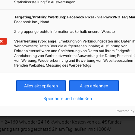
Statistikerstellung für Auswertungen.
eizperioden genug Holz ab, um über den Winter zu kommen. Das
cken sein (richtige
Lagerung
beachten!), um sauber zu verbrennen.
Targeting/Profiling/Werbung: Facebook Pixel - via PiwikPRO Tag M
Facebook Inc., Irland
wintern (Heizung oder Licht?)
Zielgruppengerechte Information außerhalb unserer Website
statt ihre Pflanzen überwintert und dazu einen kleinen
Verarbeitungsvorgänge:
Erhebung von Verbindungsdaten und Daten ih
Webbrowsers; Daten über die aufgerufenen Inhalte; Ausführung von
lt gehabt. An kalten Tagen muss der sehr beschäftigt gewesen sein:
Drittanbietersoftware und Speicherung von Daten auf ihrem Endgerät;
ndicht. Die Werkstatt grenzt auch nicht an eine beheizte Mauer.
Anreicherung von Werbenetzwerken; Auswertung der Daten; Personalis
von Werbung; Wiedererkennung und Bewerbung von Websitebesuchern
t 5°C zu halten, ist daher sehr energieintensiv. Die Alternative
fremden Websites, Messung des Werbeerfolgs
r ist das ganze Jahr über frostfrei, aber finster. Nichts ist leichter,
tung für Pflanzen zu schaffen: letztes Jahr probiert, hatte ich
ächse mit zwei 10W-LED-Baustrahlern und einem Timer über den
Alles akzeptieren
Alles ablehnen
 täglich 8h leuchten hat lassen.
Speichern und schließen
Powered by
fang November im Keller, bis etwa Ende März, gesamt 151 Tage.
 = 24160 Wh, oder 24,16 kWh, oder Kosten von ca. 4€ für das
(ganz ganz grob geschätzt) 2h am Tag laufen, mit 1000W