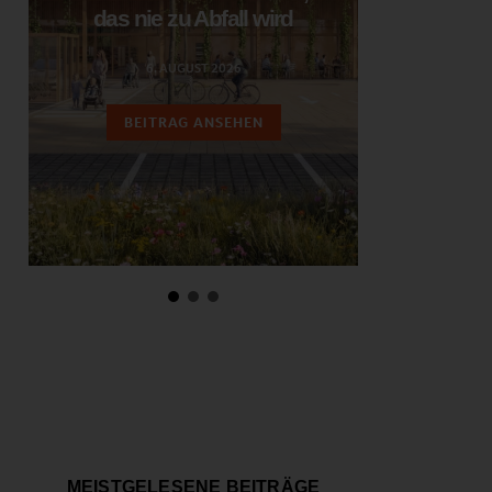
das nie zu Abfall wird
ent
6. AUGUST 2026
3.
BEITRAG ANSEHEN
BEIT
MEISTGELESENE BEITRÄGE