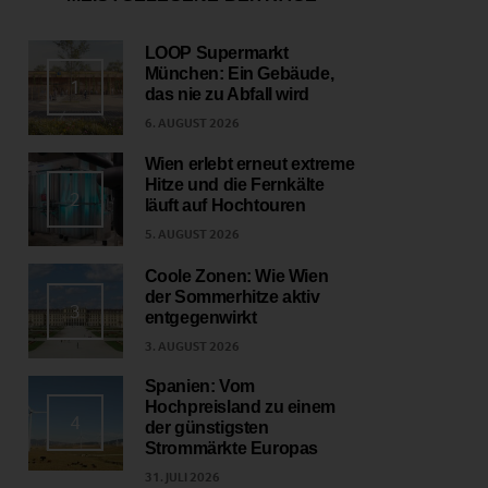
LOOP Supermarkt
München: Ein Gebäude,
1
das nie zu Abfall wird
6. AUGUST 2026
Wien erlebt erneut extreme
Hitze und die Fernkälte
2
läuft auf Hochtouren
5. AUGUST 2026
Coole Zonen: Wie Wien
der Sommerhitze aktiv
3
entgegenwirkt
3. AUGUST 2026
Spanien: Vom
Hochpreisland zu einem
4
der günstigsten
Strommärkte Europas
31. JULI 2026