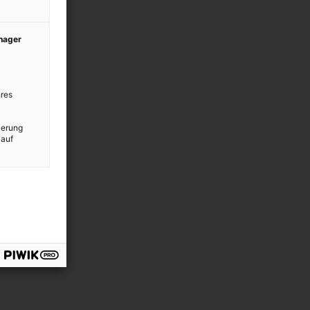
anager
res
ierung
 auf