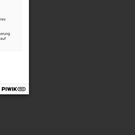
res
ierung
 auf