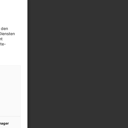
 den
Diensten
ht
te-
anager