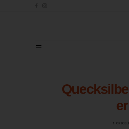
Quecksilbe
e
1. OKTOBE