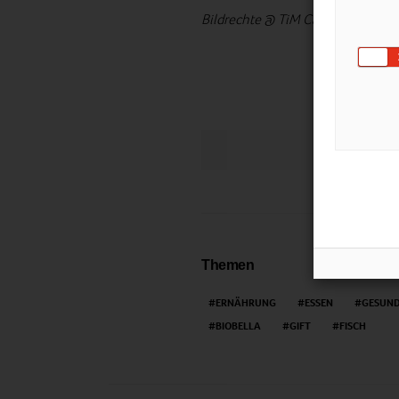
Bildrechte @ TiM Caspary,
pixelio
LIKE
Themen
ERNÄHRUNG
ESSEN
GESUND
BIOBELLA
GIFT
FISCH