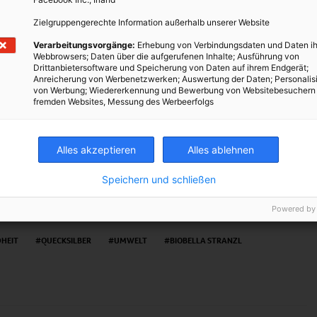
.de
Zielgruppengerechte Information außerhalb unserer Website
Verarbeitungsvorgänge:
Erhebung von Verbindungsdaten und Daten ih
Webbrowsers; Daten über die aufgerufenen Inhalte; Ausführung von
Drittanbietersoftware und Speicherung von Daten auf ihrem Endgerät;
Anreicherung von Werbenetzwerken; Auswertung der Daten; Personalis
von Werbung; Wiedererkennung und Bewerbung von Websitebesuchern
fremden Websites, Messung des Werbeerfolgs
TWEET
Alles akzeptieren
Alles ablehnen
Speichern und schließen
Powered by
HEIT
QUECKSILBER
UMWELT
BIOBELLA STRANZL