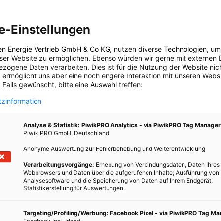
ft werden. Wenn die geplante Lockerung der Quecksilbergrenze
 pro Kilogramm Fisch durchgesetzt wird, dann sind statt 50% nur
e-Einstellungen
. Das hört sich nach einem schönen Geschäft an.
ftiges Schwermetall und kommt durch Kohlekraftwerke oder
en Energie Vertrieb GmbH & Co KG
, nutzen diverse
Technologien
, um
eser Website zu ermöglichen. Ebenso würden wir gerne mit externen 
in die Umwelt. Vor allem Schwangere und Kleinkinder sind
zogene Daten verarbeiten. Dies ist für die Nutzung der Website nic
von belastetem Fisch. Besonders hohe Werte finden sich bei
 ermöglicht uns aber eine noch engere Interaktion mit unseren Websi
unfisch, weil sie im Meer am Ende der Nahrungskette stehen und
 Falls gewünscht, bitte eine Auswahl treffen:
teten Fischen ernähren.
zinformation
sche Fische belastet
sind, beweist die Studie von GLOBAL2000.
Analyse & Statistik: PiwikPRO Analytics - via PiwikPRO Tag Manager
Piwik PRO GmbH, Deutschland
nzwerte
Anonyme Auswertung zur Fehlerbehebung und Weiterentwicklung
n eine Aktion gestartet, die Du hier mit einer Email unterstützen
Verarbeitungsvorgänge:
Erhebung von Verbindungsdaten, Daten Ihres
nzwerte von Quecksilber
!
Webbrowsers und Daten über die aufgerufenen Inhalte; Ausführung von
Analysesoftware und die Speicherung von Daten auf Ihrem Endgerät;
Statistikerstellung für Auswertungen.
nzl
Targeting/Profiling/Werbung: Facebook Pixel - via PiwikPRO Tag M
Facebook Inc., Irland