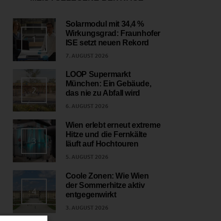
Solarmodul mit 34,4 %
Wirkungsgrad: Fraunhofer
1
ISE setzt neuen Rekord
7. AUGUST 2026
LOOP Supermarkt
München: Ein Gebäude,
2
das nie zu Abfall wird
6. AUGUST 2026
Wien erlebt erneut extreme
Hitze und die Fernkälte
3
läuft auf Hochtouren
5. AUGUST 2026
Coole Zonen: Wie Wien
der Sommerhitze aktiv
4
entgegenwirkt
3. AUGUST 2026