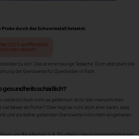
de Probe durch das Schwermetall belastet.
ober 2015 veröffentlicht
icht mehr aktuell!
ksilber zu sich. Das ist eine traurige Tatsache. Doch jetzt plant die
hung der Grenzwerte für Quecksilber in Fisch.
so gesundheitsschädlich?
er vielleicht doch nicht so gefährlich ist für den menschlichen
 viel besser als früher? Oder liegt es nicht doch eher daran, dass
sind und die bisher geltenden Grenzwerte nicht mehr eingehalten
s Fangs von Raubfischen (z.B. Thunfisch) überdurchschnittlich hoch