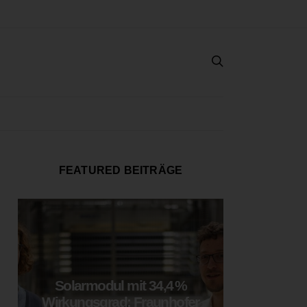
FEATURED BEITRÄGE
Solarmodul mit 34,4 %
LOOP
Wirkungsgrad: Fraunhofer
München