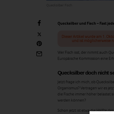
Quecksilber Fisch
Quecksilber und Fisch – Fast je
Dieser Artikel wurde am 1. Okt
und ist möglicherweise n
Wer Fisch isst, der nimmt auch Quec
Europäische Kommission eine Erhö
Quecksilber doch nicht 
Jetzt frage ich mich, ob Quecksilb
Organismus? Vertragen wir es jetzt
die Fische immer höher belastet 
werden können?
Schon jetzt ist etwa die Hälfte de