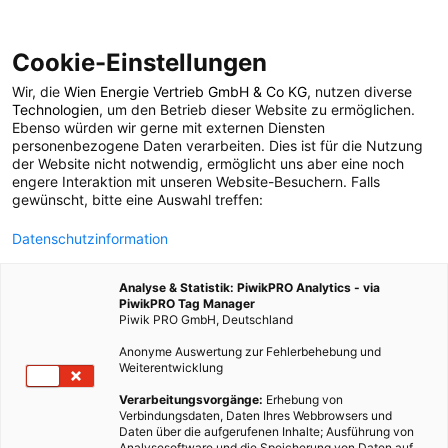
Cookie-Einstellungen
Wir, die
Wien Energie Vertrieb GmbH & Co KG
, nutzen diverse
POSTS BY TAG
Technologien
, um den Betrieb dieser Website zu ermöglichen.
Ebenso würden wir gerne mit externen Diensten
Klimaneutralität
personenbezogene Daten verarbeiten. Dies ist für die Nutzung
der Website nicht notwendig, ermöglicht uns aber eine noch
engere Interaktion mit unseren Website-Besuchern. Falls
gewünscht, bitte eine Auswahl treffen:
10 BEITRÄGE
Datenschutzinformation
Analyse & Statistik: PiwikPRO Analytics - via
PiwikPRO Tag Manager
Piwik PRO GmbH, Deutschland
Anonyme Auswertung zur Fehlerbehebung und
Weiterentwicklung
Verarbeitungsvorgänge:
Erhebung von
Verbindungsdaten, Daten Ihres Webbrowsers und
Daten über die aufgerufenen Inhalte; Ausführung von
Analysesoftware und die Speicherung von Daten auf