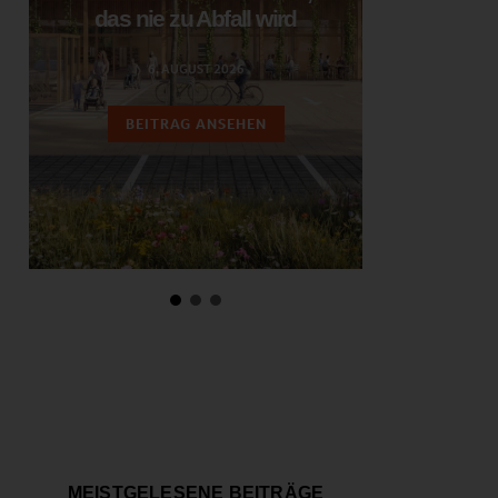
das nie zu Abfall wird
ent
6. AUGUST 2026
3.
BEITRAG ANSEHEN
BEIT
MEISTGELESENE BEITRÄGE