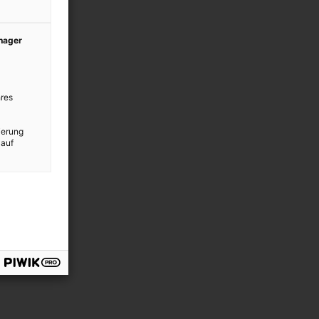
anager
res
ierung
 auf