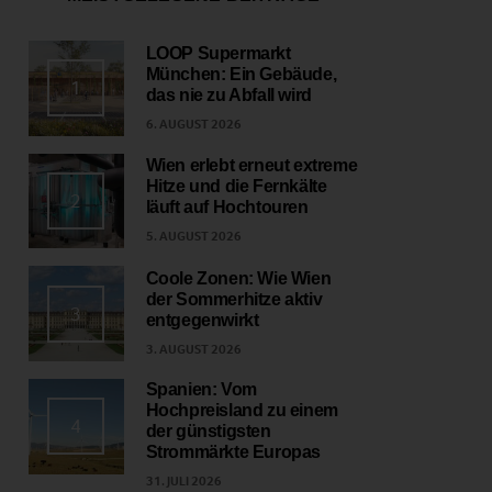
LOOP Supermarkt
München: Ein Gebäude,
1
das nie zu Abfall wird
6. AUGUST 2026
Wien erlebt erneut extreme
Hitze und die Fernkälte
2
läuft auf Hochtouren
5. AUGUST 2026
Coole Zonen: Wie Wien
der Sommerhitze aktiv
3
entgegenwirkt
3. AUGUST 2026
Spanien: Vom
Hochpreisland zu einem
4
der günstigsten
Strommärkte Europas
31. JULI 2026