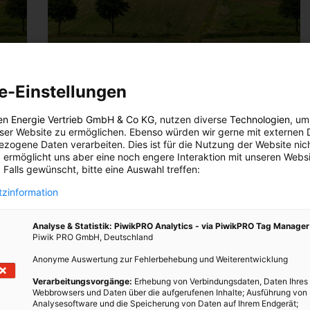
LEBEN
e-Einstellungen
Rote Rosen und grüne Schokolade
12. FEBRUAR 2010
VON
ENERGIELEBEN REDAKTION
en Energie Vertrieb GmbH & Co KG
, nutzen diverse
Technologien
, um
eser Website zu ermöglichen. Ebenso würden wir gerne mit externen 
 Der
Kommenden Sonntag ist Valentinstag. Für die einen ist
zogene Daten verarbeiten. Dies ist für die Nutzung der Website nic
Europa
der 14. Februar nur ein Feiertag für den Blumenhandel,
 ermöglicht uns aber eine noch engere Interaktion mit unseren Websi
 Falls gewünscht, bitte eine Auswahl treffen:
en
die anderen verwöhnen ihre Liebsten ganz besonders.
…
Wir sagen: Kleine Aufmerksamkeiten machen Freude,
zinformation
…
Analyse & Statistik: PiwikPRO Analytics - via PiwikPRO Tag Manager
Piwik PRO GmbH, Deutschland
BEITRAG ANSEHEN
Anonyme Auswertung zur Fehlerbehebung und Weiterentwicklung
TEILEN
Verarbeitungsvorgänge:
Erhebung von Verbindungsdaten, Daten Ihres
Webbrowsers und Daten über die aufgerufenen Inhalte; Ausführung von
Analysesoftware und die Speicherung von Daten auf Ihrem Endgerät;