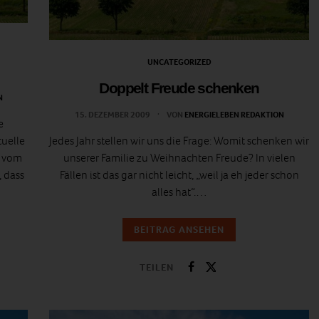
UNCATEGORIZED
Doppelt Freude schenken
N
15. DEZEMBER 2009
VON
ENERGIELEBEN REDAKTION
e
tuelle
Jedes Jahr stellen wir uns die Frage: Womit schenken wir
g vom
unserer Familie zu Weihnachten Freude? In vielen
 dass
Fällen ist das gar nicht leicht, „weil ja eh jeder schon
alles hat“.…
BEITRAG ANSEHEN
TEILEN