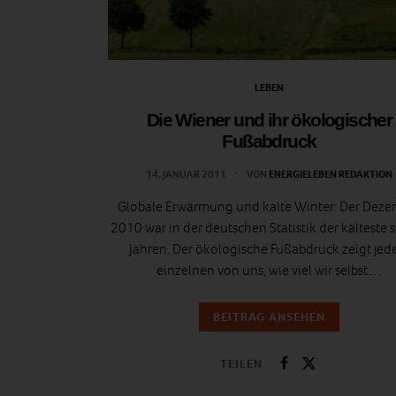
LEBEN
Die Wiener und ihr ökologischer
Fußabdruck
14. JANUAR 2011
VON
ENERGIELEBEN REDAKTION
Globale Erwärmung und kalte Winter: Der Deze
2010 war in der deutschen Statistik der kälteste s
Jahren. Der ökologische Fußabdruck zeigt je
einzelnen von uns, wie viel wir selbst…
BEITRAG ANSEHEN
TEILEN