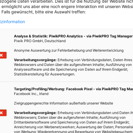
zogene Daten verarbeiten. Dies ist für die Nutzung der Website nic
 ermöglicht uns aber eine noch engere Interaktion mit unseren Websi
 Dieser Frage ist die Konsumentenberatung von Greenpeace,
 Falls gewünscht, bitte eine Auswahl treffen:
rüft wurde, wie fair, umweltfreundlich und tiergerecht die
zinformation
 den 38 Produkten sind nur vier „grün“. In vielen Pralinen
 Zusatzstoffe gefunden, auch die Verpackung spielte eine Rolle.
Analyse & Statistik: PiwikPRO Analytics - via PiwikPRO Tag Manager
kte können Sie
hier nachlesen
.
Piwik PRO GmbH, Deutschland
Anonyme Auswertung zur Fehlerbehebung und Weiterentwicklung
Verarbeitungsvorgänge:
Erhebung von Verbindungsdaten, Daten Ihres
Sie! Gewinnen Sie mit etwas Glück ein romantisches Dinner für
Webbrowsers und Daten über die aufgerufenen Inhalte; Ausführung von
Analysesoftware und die Speicherung von Daten auf Ihrem Endgerät;
r geht’s zum Gewinnspiel!
Statistikerstellung für Auswertungen.
Targeting/Profiling/Werbung: Facebook Pixel - via PiwikPRO Tag M
Facebook Inc., Irland
Zielgruppengerechte Information außerhalb unserer Website
Verarbeitungsvorgänge:
Erhebung von Verbindungsdaten und Daten ih
Webbrowsers; Daten über die aufgerufenen Inhalte; Ausführung von
Drittanbietersoftware und Speicherung von Daten auf ihrem Endgerät;
TWEET
Anreicherung von Werbenetzwerken; Auswertung der Daten; Personalis
von Werbung; Wiedererkennung und Bewerbung von Websitebesuchern