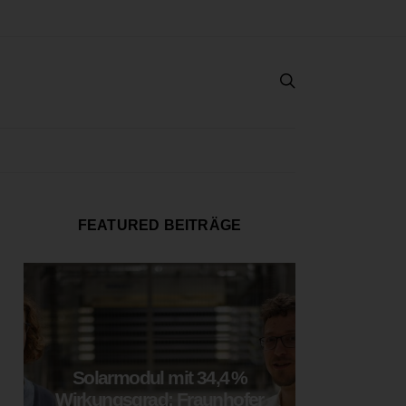
FEATURED BEITRÄGE
Solarmodul mit 34,4 %
LOOP
Wirkungsgrad: Fraunhofer
München