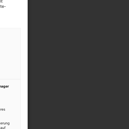
ht
te-
anager
res
ierung
 auf