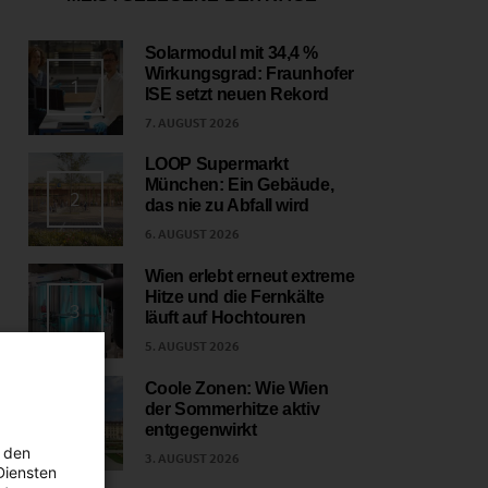
Solarmodul mit 34,4 %
Wirkungsgrad: Fraunhofer
1
ISE setzt neuen Rekord
7. AUGUST 2026
LOOP Supermarkt
München: Ein Gebäude,
2
das nie zu Abfall wird
6. AUGUST 2026
Wien erlebt erneut extreme
Hitze und die Fernkälte
3
läuft auf Hochtouren
5. AUGUST 2026
Coole Zonen: Wie Wien
der Sommerhitze aktiv
4
entgegenwirkt
 den
3. AUGUST 2026
Diensten