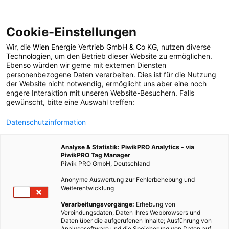
Cookie-Einstellungen
Wir, die
Wien Energie Vertrieb GmbH & Co KG
, nutzen diverse
POSTS BY TAG
Technologien
, um den Betrieb dieser Website zu ermöglichen.
Ebenso würden wir gerne mit externen Diensten
Ökoschule
personenbezogene Daten verarbeiten. Dies ist für die Nutzung
der Website nicht notwendig, ermöglicht uns aber eine noch
engere Interaktion mit unseren Website-Besuchern. Falls
gewünscht, bitte eine Auswahl treffen:
21 BEITRÄGE
Datenschutzinformation
Analyse & Statistik: PiwikPRO Analytics - via
PiwikPRO Tag Manager
Piwik PRO GmbH, Deutschland
Anonyme Auswertung zur Fehlerbehebung und
Weiterentwicklung
Verarbeitungsvorgänge:
Erhebung von
Verbindungsdaten, Daten Ihres Webbrowsers und
Daten über die aufgerufenen Inhalte; Ausführung von
Analysesoftware und die Speicherung von Daten auf