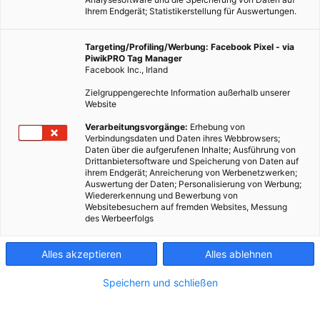
Ihrem Endgerät; Statistikerstellung für Auswertungen.
Targeting/Profiling/Werbung: Facebook Pixel - via
PiwikPRO Tag Manager
ENERGIEPOLITIK
Facebook Inc., Irland
Das war der Klimaschutzpreis 2013
Zielgruppengerechte Information außerhalb unserer
Website
12. DEZEMBER 2013
VON
ENERGIELEBEN REDAKTION
Verarbeitungsvorgänge:
Erhebung von
Im November wurden in Wien zum sechsten Mal die besten
Verbindungsdaten und Daten ihres Webbrowsers;
Klimaschutzprojekte Österreichs, in insgesamt vier Kategorien,
Daten über die aufgerufenen Inhalte; Ausführung von
Drittanbietersoftware und Speicherung von Daten auf
von Umweltminister Niki Berlakovich sowie ORF
ihrem Endgerät; Anreicherung von Werbenetzwerken;
Generaldirektor Alexander Wrabetz ausgezeichnet.
Auswertung der Daten; Personalisierung von Werbung;
Wiedererkennung und Bewerbung von
Websitebesuchern auf fremden Websites, Messung
des Werbeerfolgs
BEITRAG ANSEHEN
TEILEN
Alles akzeptieren
Alles ablehnen
Speichern und schließen