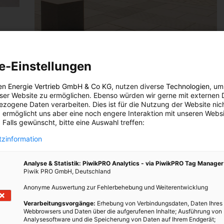
nd
e-Einstellungen
ENERGIEPOLITIK
en Energie Vertrieb GmbH & Co KG
, nutzen diverse
Technologien
, um
h gut
eser Website zu ermöglichen. Ebenso würden wir gerne mit externen 
Klimanotstand in Österreich ausgerufen
zogene Daten verarbeiten. Dies ist für die Nutzung der Website nic
 ermöglicht uns aber eine noch engere Interaktion mit unseren Websi
27. NOVEMBER 2019
VON
ENERGIELEBEN REDAKTION
 Falls gewünscht, bitte eine Auswahl treffen:
Nachdem schon einzelne Gemeinden in Österreich den
zinformation
Klimanotstand ausgerufen haben, folgte nun auch
eine entsprechende Deklaration auf nationaler Ebene.
Analyse & Statistik: PiwikPRO Analytics - via PiwikPRO Tag Manager
Piwik PRO GmbH, Deutschland
Anonyme Auswertung zur Fehlerbehebung und Weiterentwicklung
BEITRAG ANSEHEN
Verarbeitungsvorgänge:
Erhebung von Verbindungsdaten, Daten Ihres
Webbrowsers und Daten über die aufgerufenen Inhalte; Ausführung von
TEILEN
Analysesoftware und die Speicherung von Daten auf Ihrem Endgerät;