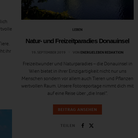
lich
tvolle
LEBEN
Natur- und Freizeitparadies Donauinsel
iere.
ht ihr
19. SEPTEMBER 2019
VON
ENERGIELEBEN REDAKTION
Freizeitwunder und Naturparadies – die Donauinsel in
Wien bietet in ihrer Einzigartigkeit nicht nur uns
Menschen sondern vor allem auch Tieren und Pflanzen
wertvollen Raum. Unsere Fotoreportage nimmt dich mit
auf eine Reise über „die Insel“.
BEITRAG ANSEHEN
TEILEN