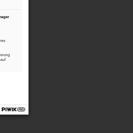
anager
res
ierung
 auf