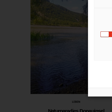
LEBEN
Naturparadies Donauinsel