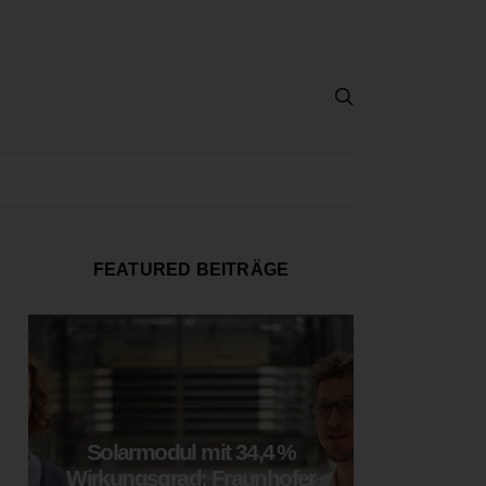
FEATURED BEITRÄGE
Solarmodul mit 34,4 %
LOOP
Wirkungsgrad: Fraunhofer
München