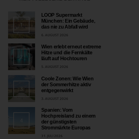
LOOP Supermarkt
München: Ein Gebäude,
1
das nie zu Abfall wird
6. AUGUST 2026
Wien erlebt erneut extreme
Hitze und die Fernkälte
2
läuft auf Hochtouren
5. AUGUST 2026
Coole Zonen: Wie Wien
der Sommerhitze aktiv
3
entgegenwirkt
3. AUGUST 2026
Spanien: Vom
Hochpreisland zu einem
4
der günstigsten
Strommärkte Europas
31. JULI 2026