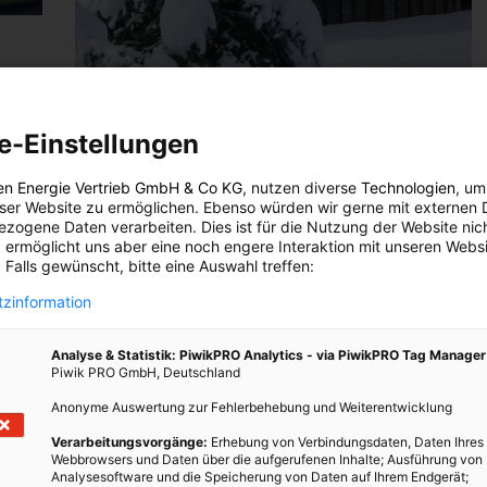
LEBEN
e-Einstellungen
Das Tiny House für den Winter rüsten
dann
en Energie Vertrieb GmbH & Co KG
, nutzen diverse
Technologien
, um
nen
eser Website zu ermöglichen. Ebenso würden wir gerne mit externen 
4. NOVEMBER 2020
VON
ELISABETH DEMETER
ine
zogene Daten verarbeiten. Dies ist für die Nutzung der Website nic
Was ist am Beginn des Winters zu beachten, wenn wir
 ermöglicht uns aber eine noch engere Interaktion mit unseren Websi
 Falls gewünscht, bitte eine Auswahl treffen:
in einem Tiny House leben?
zinformation
BEITRAG ANSEHEN
Analyse & Statistik: PiwikPRO Analytics - via PiwikPRO Tag Manager
Piwik PRO GmbH, Deutschland
TEILEN
Anonyme Auswertung zur Fehlerbehebung und Weiterentwicklung
Verarbeitungsvorgänge:
Erhebung von Verbindungsdaten, Daten Ihres
Webbrowsers und Daten über die aufgerufenen Inhalte; Ausführung von
Analysesoftware und die Speicherung von Daten auf Ihrem Endgerät;