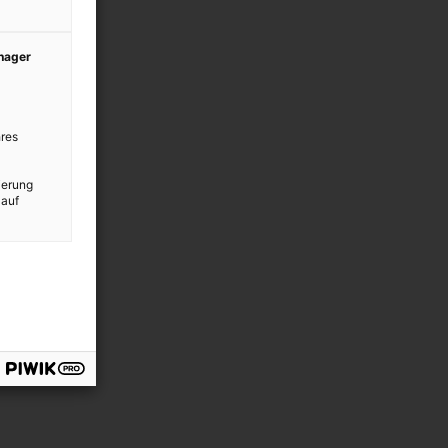
anager
res
ierung
 auf