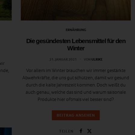
ERNÄHRUNG
Die gesündesten Lebensmittel für den
Winter
21. JANUAR 2021
VON
ULRIKE
wir
ünde,
Vor allem im Winter brauchen wir immer gestärkte
Abwehrkräfte, die uns gut schützen, damit wir gesund
durch die kalte Jahreszeit kommen. Doch weißt du
auch genau, welche das sind und warum saisonale
Produkte hier oftmals viel besser sind?
BEITRAG ANSEHEN
TEILEN