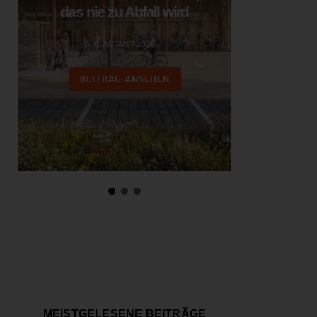
das nie zu Abfall wird
ent
6. AUGUST 2026
3.
BEITRAG ANSEHEN
BEIT
MEISTGELESENE BEITRÄGE