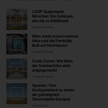
LOOP Supermarkt
München: Ein Gebäude,
1
das nie zu Abfall wird
6. AUGUST 2026
Wien erlebt erneut extreme
Hitze und die Fernkälte
2
läuft auf Hochtouren
5. AUGUST 2026
Coole Zonen: Wie Wien
der Sommerhitze aktiv
3
entgegenwirkt
3. AUGUST 2026
Spanien: Vom
Hochpreisland zu einem
4
der günstigsten
Strommärkte Europas
31. JULI 2026