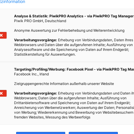
zinformation
ist. Aus dem fertigen Rohmaterial wird schließlich das Garn
 die Woodshirts gewebt werden. Die Stoffe sind, so der Hersteller,
Analyse & Statistik: PiwikPRO Analytics - via PiwikPRO Tag Manager
olle und weisen unter anderem antibakterielle Eigenschaften auf.
Piwik PRO GmbH, Deutschland
s in Porto in Portugal. Dort gibt es eine lange Tradition in der
Anonyme Auswertung zur Fehlerbehebung und Weiterentwicklung
d die Arbeitsbedingungen fair. Auch die T-Shirts selbst werden in
Verarbeitungsvorgänge:
Erhebung von Verbindungsdaten, Daten Ihres
 sie allerdings in Deutschland – und zwar vorwiegend digital und
Webbrowsers und Daten über die aufgerufenen Inhalte; Ausführung von
Analysesoftware und die Speicherung von Daten auf Ihrem Endgerät;
Statistikerstellung für Auswertungen.
s Traummaterial und wir sind sehr stolz darauf einen absolut
Targeting/Profiling/Werbung: Facebook Pixel - via PiwikPRO Tag M
enden Rohstoff (hier werden nämlich keine Pestizide und immense
Facebook Inc., Irland
n zu können, der zudem nicht nur in unseren Regionen wächst,
Zielgruppengerechte Information außerhalb unserer Website
in sich birgt, die einem T-Shirt auch einen super Tragekomfort
Homepage des Herstellers.
Verarbeitungsvorgänge:
Erhebung von Verbindungsdaten und Daten ih
Webbrowsers; Daten über die aufgerufenen Inhalte; Ausführung von
Drittanbietersoftware und Speicherung von Daten auf ihrem Endgerät;
e/faire-kleidung-ein-t-shirt-aus-holz-entsteht
Anreicherung von Werbenetzwerken; Auswertung der Daten; Personalis
von Werbung; Wiedererkennung und Bewerbung von Websitebesuchern
fremden Websites, Messung des Werbeerfolgs