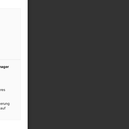
anager
res
ierung
 auf