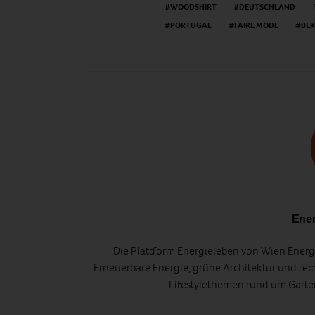
WOODSHIRT
DEUTSCHLAND
PORTUGAL
FAIRE MODE
BEK
Ener
Die Plattform Energieleben von Wien Energi
Erneuerbare Energie, grüne Architektur und tec
Lifestylethemen rund um Gart