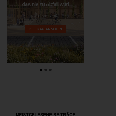
das nie zu Abfall wird
ent
6. AUGUST 2026
3.
BEITRAG ANSEHEN
BEIT
MEISTGELESENE BEITRÄGE