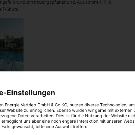
 gefällt wird, ein neuer gepflanzt wird. Aus einem 1-Kilo-
 T-Shirts.
Unmengen an
e-Einstellungen
en Energie Vertrieb GmbH & Co KG
, nutzen diverse
Technologien
, um
rt hergestellt
eser Website zu ermöglichen. Ebenso würden wir gerne mit externen 
zogene Daten verarbeiten. Dies ist für die Nutzung der Website nic
itzeln weiterverarbeitet. Mithilfe eines ungiftigen, organischen
 ermöglicht uns aber eine noch engere Interaktion mit unseren Websi
e Zellulose herausgelöst, die gepresst und anschließend
 Falls gewünscht, bitte eine Auswahl treffen:
t wird. Dadurch entsteht, so Wijld, ein geschlossener Kreislauf,