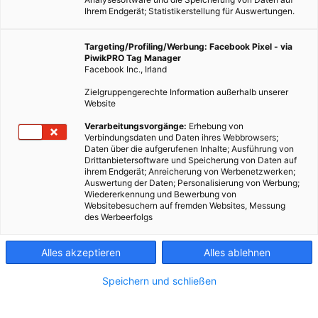
Ihrem Endgerät; Statistikerstellung für Auswertungen.
Targeting/Profiling/Werbung: Facebook Pixel - via
PiwikPRO Tag Manager
Facebook Inc., Irland
Zielgruppengerechte Information außerhalb unserer
Website
Verarbeitungsvorgänge:
Erhebung von
Verbindungsdaten und Daten ihres Webbrowsers;
Daten über die aufgerufenen Inhalte; Ausführung von
Drittanbietersoftware und Speicherung von Daten auf
ihrem Endgerät; Anreicherung von Werbenetzwerken;
Kohl, Fotocredit: Ulrike Göbl
Auswertung der Daten; Personalisierung von Werbung;
Wiedererkennung und Bewerbung von
Websitebesuchern auf fremden Websites, Messung
des Werbeerfolgs
Kohl und Kraut sind typische Wintergemüse – doch worin
besteht der Unterschied? Und wie bereitet man sie am besten
Alles akzeptieren
Alles ablehnen
zu?
Speichern und schließen
Dieser Artikel wurde am 23. November 2018 veröffentlicht
und ist möglicherweise nicht mehr aktuell!