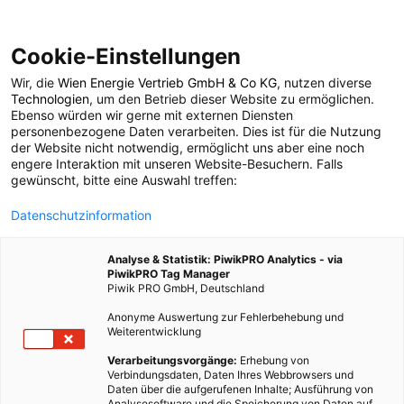
Cookie-Einstellungen
Wir, die
Wien Energie Vertrieb GmbH & Co KG
, nutzen diverse
ERNÄHRUNG
Technologien
, um den Betrieb dieser Website zu ermöglichen.
Ebenso würden wir gerne mit externen Diensten
Wintergemüse – Kohl
personenbezogene Daten verarbeiten. Dies ist für die Nutzung
der Website nicht notwendig, ermöglicht uns aber eine noch
engere Interaktion mit unseren Website-Besuchern. Falls
und Kraut neu
gewünscht, bitte eine Auswahl treffen:
Datenschutzinformation
entdeckt
Analyse & Statistik: PiwikPRO Analytics - via
PiwikPRO Tag Manager
23. NOVEMBER 2018
5 MINUTEN LESEZEIT
Piwik PRO GmbH, Deutschland
Anonyme Auswertung zur Fehlerbehebung und
Weiterentwicklung
Verarbeitungsvorgänge:
Erhebung von
Verbindungsdaten, Daten Ihres Webbrowsers und
Daten über die aufgerufenen Inhalte; Ausführung von
Analysesoftware und die Speicherung von Daten auf