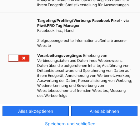
Ihrem Endgerät; Statistikerstellung für Auswertungen.
Targeting/Profiling/Werbung: Facebook Pixel - via
PiwikPRO Tag Manager
Facebook Inc., Irland
Radfahren mit Licht ist in der Nacht ein Muss, zum Radfahren
Zielgruppengerechte Information außerhalb unserer
mit Helm fühlen sich immer mehr Menschen verpflichtet. Der
Website
Fahrradhelm DORA schützt nicht nur den Kopf, sondern gibt
Verarbeitungsvorgänge:
Erhebung von
auch Licht, inklusive Bremslicht und Blinker.
Verbindungsdaten und Daten ihres Webbrowsers;
Daten über die aufgerufenen Inhalte; Ausführung von
Drittanbietersoftware und Speicherung von Daten auf
ihrem Endgerät; Anreicherung von Werbenetzwerken;
Dieser Artikel wurde am 5. August 2013 veröffentlicht
Auswertung der Daten; Personalisierung von Werbung;
und ist möglicherweise nicht mehr aktuell!
Wiedererkennung und Bewerbung von
Websitebesuchern auf fremden Websites, Messung
des Werbeerfolgs
DORA ist für Radfahrer gedacht, die in Städten unterwegs sind,
speziell in der Nacht. Um die Sichtbarkeit von Radfahrern im
Alles akzeptieren
Alles ablehnen
Stadtverkehr ist es trotz Lichtanlage im Dunkeln nicht
besonders gut bestellt. Lichter am Helm können helfen, dachte
Speichern und schließen
sich schon der Industriedesigner Nathan Wills und entwickelte
Torch
, einen Helm mit Front- und Rücklicht.