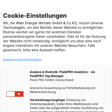
Cookie-Einstellungen
Wir, die
Wien Energie Vertrieb GmbH & Co KG
, nutzen diverse
MOBILITÄT
Technologien
, um den Betrieb dieser Website zu ermöglichen.
Ebenso würden wir gerne mit externen Diensten
DORA – Der blinkende
personenbezogene Daten verarbeiten. Dies ist für die Nutzung
der Website nicht notwendig, ermöglicht uns aber eine noch
engere Interaktion mit unseren Website-Besuchern. Falls
Fahrradhelm
gewünscht, bitte eine Auswahl treffen:
Datenschutzinformation
5. AUGUST 2013
1 MINUTE LESEZEIT
Analyse & Statistik: PiwikPRO Analytics - via
PiwikPRO Tag Manager
Piwik PRO GmbH, Deutschland
Anonyme Auswertung zur Fehlerbehebung und
Weiterentwicklung
Verarbeitungsvorgänge:
Erhebung von
Verbindungsdaten, Daten Ihres Webbrowsers und
Daten über die aufgerufenen Inhalte; Ausführung von
Analysesoftware und die Speicherung von Daten auf