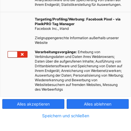
Ihrem Endgerät; Statistikerstellung für Auswertungen.
Targeting/Profiling/Werbung: Facebook Pixel - via
PiwikPRO Tag Manager
Facebook Inc., Irland
Zielgruppengerechte Information außerhalb unserer
Website
Verarbeitungsvorgänge:
Erhebung von
Fotocredit: unsplash.com/Towfiqu barbhuiya
Verbindungsdaten und Daten ihres Webbrowsers;
Daten über die aufgerufenen Inhalte; Ausführung von
Drittanbietersoftware und Speicherung von Daten auf
ihrem Endgerät; Anreicherung von Werbenetzwerken;
Auch bevor es chemische Putzmittel gab, hatten wir schon
Auswertung der Daten; Personalisierung von Werbung;
Wiedererkennung und Bewerbung von
Essig zum Reinigen.
Websitebesuchern auf fremden Websites, Messung
des Werbeerfolgs
Dieser Artikel wurde am 24. November 2021 veröffentlicht
und ist möglicherweise nicht mehr aktuell!
Alles akzeptieren
Alles ablehnen
Speichern und schließen
Laut
Wikipedia
ist Essig „ein sauer schmeckendes Würz- und
Konservierungsmittel, das durch Fermentation alkoholhaltiger
Flüssigkeiten mit Essigsäurebakterien (Essigmutter) hergestellt