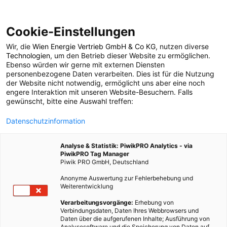
Cookie-Einstellungen
Wir, die
Wien Energie Vertrieb GmbH & Co KG
, nutzen diverse
LEBEN
Technologien
, um den Betrieb dieser Website zu ermöglichen.
Ebenso würden wir gerne mit externen Diensten
Essig als nachhaltige
personenbezogene Daten verarbeiten. Dies ist für die Nutzung
der Website nicht notwendig, ermöglicht uns aber eine noch
engere Interaktion mit unseren Website-Besuchern. Falls
Putzmittelalternative
gewünscht, bitte eine Auswahl treffen:
Datenschutzinformation
24. NOVEMBER 2021
3 MINUTEN LESEZEIT
Analyse & Statistik: PiwikPRO Analytics - via
PiwikPRO Tag Manager
Piwik PRO GmbH, Deutschland
Anonyme Auswertung zur Fehlerbehebung und
Weiterentwicklung
Verarbeitungsvorgänge:
Erhebung von
Verbindungsdaten, Daten Ihres Webbrowsers und
Daten über die aufgerufenen Inhalte; Ausführung von
Analysesoftware und die Speicherung von Daten auf