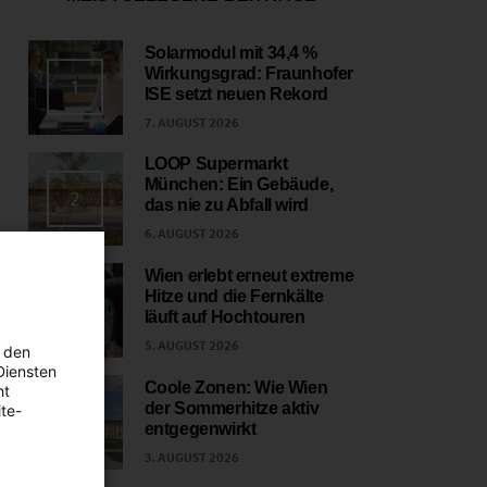
Solarmodul mit 34,4 %
Wirkungsgrad: Fraunhofer
1
ISE setzt neuen Rekord
7. AUGUST 2026
LOOP Supermarkt
München: Ein Gebäude,
2
das nie zu Abfall wird
6. AUGUST 2026
Wien erlebt erneut extreme
Hitze und die Fernkälte
3
läuft auf Hochtouren
5. AUGUST 2026
 den
Diensten
Coole Zonen: Wie Wien
ht
der Sommerhitze aktiv
te-
4
entgegenwirkt
3. AUGUST 2026