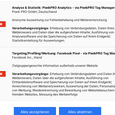
giert.
Analyse & Statistik: PiwikPRO Analytics - via PiwikPRO Tag Manager
nbereich vor Sonneneinstrahlung zu schützen um einen
Piwik PRO GmbH, Deutschland
tungseinrichtungen, wie Markisen, Rollos, vorspringende Dächer
Anonyme Auswertung zur Fehlerbehebung und Weiterentwicklung
quentes Ausschalten unnötiger Beleuchtung und Elektrogeräte,
 Raumklima ohne Klimagerät.
Verarbeitungsvorgänge:
Erhebung von Verbindungsdaten, Daten Ihres
Webbrowsers und Daten über die aufgerufenen Inhalte; Ausführung von
Analysesoftware und die Speicherung von Daten auf Ihrem Endgerät;
met sich dem Thema „
Schritt für Schritt zur thermischen
Statistikerstellung für Auswertungen.
ie.
Targeting/Profiling/Werbung: Facebook Pixel - via PiwikPRO Tag M
Facebook Inc., Irland
TWEET
Zielgruppengerechte Information außerhalb unserer Website
Verarbeitungsvorgänge:
Erhebung von Verbindungsdaten und Daten ih
Webbrowsers; Daten über die aufgerufenen Inhalte; Ausführung von
Drittanbietersoftware und Speicherung von Daten auf ihrem Endgerät;
Anreicherung von Werbenetzwerken; Auswertung der Daten; Personalis
von Werbung; Wiedererkennung und Bewerbung von Websitebesuchern
fremden Websites, Messung des Werbeerfolgs
IZUNG
LICHT
SOLARENERGIE
WARMWASSER
ELEKTRONIK
Alles akzeptieren
Alles ablehnen