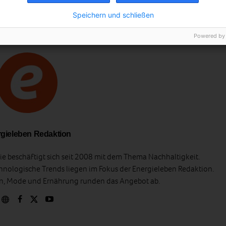
Speichern und schließen
Powered by
gieleben Redaktion
e beschäftigt sich seit 2008 mit dem Thema Nachhaltigkeit.
hnologische Trends liegen im Fokus der Energieleben Redaktion.
en, Mode und Ernährung runden das Angebot ab.