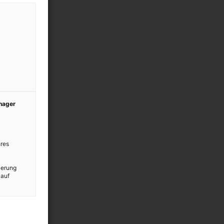
anager
res
ierung
 auf