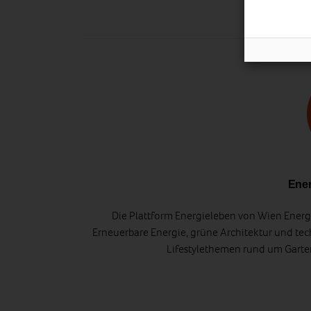
Ener
Die Plattform Energieleben von Wien Energi
Erneuerbare Energie, grüne Architektur und tec
Lifestylethemen rund um Gart