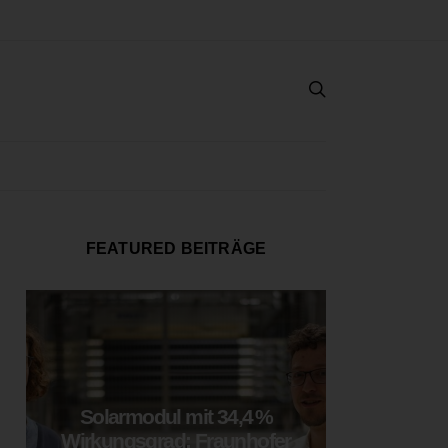
FEATURED BEITRÄGE
Solarmodul mit 34,4 %
LOOP
Wirkungsgrad: Fraunhofer
München