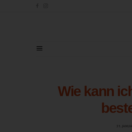
Wie kann ic
best
31. JANU