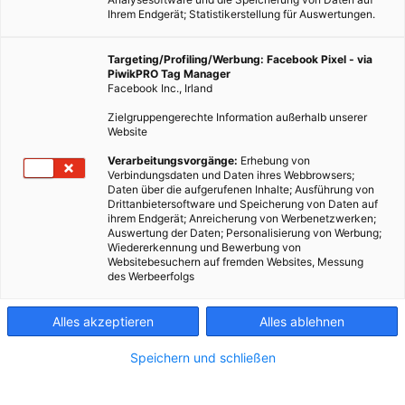
Ihrem Endgerät; Statistikerstellung für Auswertungen.
Targeting/Profiling/Werbung: Facebook Pixel - via
PiwikPRO Tag Manager
Facebook Inc., Irland
Zielgruppengerechte Information außerhalb unserer
Website
Dieser Artikel wurde am 2. Dezember 2008 veröffentlicht
Verarbeitungsvorgänge:
Erhebung von
Verbindungsdaten und Daten ihres Webbrowsers;
und ist möglicherweise nicht mehr aktuell!Dichte Fenster
Daten über die aufgerufenen Inhalte; Ausführung von
und gut dämmende Wände sind wichtig und unverzichtbar.
Drittanbietersoftware und Speicherung von Daten auf
ihrem Endgerät; Anreicherung von Werbenetzwerken;
Doch Vorsicht: Lassen Sie Ihr Haus atmen…
Auswertung der Daten; Personalisierung von Werbung;
Wiedererkennung und Bewerbung von
Websitebesuchern auf fremden Websites, Messung
Dieser Artikel wurde am 2. Dezember 2008 veröffentlicht
des Werbeerfolgs
und ist möglicherweise nicht mehr aktuell!
Alles akzeptieren
Alles ablehnen
Dichte Fenster und gut dämmende Wände sind wichtig und
unverzichtbar. Doch Vorsicht: Lassen Sie Ihr Haus atmen und
Speichern und schließen
lüften Sie, sonst lacht Ihnen vielleicht morgen der Schimmel ins
Gesicht.