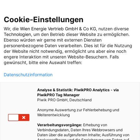
Cookie-Einstellungen
Wir, die
Wien Energie Vertrieb GmbH & Co KG
, nutzen diverse
LEBEN
Technologien
, um den Betrieb dieser Website zu ermöglichen.
Ebenso würden wir gerne mit externen Diensten
Lassen Sie Ihr Haus
personenbezogene Daten verarbeiten. Dies ist für die Nutzung
der Website nicht notwendig, ermöglicht uns aber eine noch
engere Interaktion mit unseren Website-Besuchern. Falls
atmen?
gewünscht, bitte eine Auswahl treffen:
Datenschutzinformation
2. DEZEMBER 2008
1 MINUTE LESEZEIT
Analyse & Statistik: PiwikPRO Analytics - via
PiwikPRO Tag Manager
Piwik PRO GmbH, Deutschland
Anonyme Auswertung zur Fehlerbehebung und
Weiterentwicklung
Verarbeitungsvorgänge:
Erhebung von
Verbindungsdaten, Daten Ihres Webbrowsers und
Daten über die aufgerufenen Inhalte; Ausführung von
Analysesoftware und die Speicherung von Daten auf