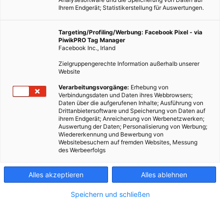
Ihrem Endgerät; Statistikerstellung für Auswertungen.
Targeting/Profiling/Werbung: Facebook Pixel - via
PiwikPRO Tag Manager
Facebook Inc., Irland
Zielgruppengerechte Information außerhalb unserer
Website
Verarbeitungsvorgänge:
Erhebung von
Verbindungsdaten und Daten ihres Webbrowsers;
Als Haushaltsgegenstand ist Kaffeesatz überall zu finden.
Daten über die aufgerufenen Inhalte; Ausführung von
Derzeit wird geschätzt, dass jedes Jahr weltweit etwa 60
Drittanbietersoftware und Speicherung von Daten auf
ihrem Endgerät; Anreicherung von Werbenetzwerken;
Millionen Tonnen produziert werden, von denen der größte
Auswertung der Daten; Personalisierung von Werbung;
Teil einfach weggeworfen wird. Forscher in Australien haben
Wiedererkennung und Bewerbung von
Websitebesuchern auf fremden Websites, Messung
es nun mit Kaffeesatz geschafft, Betonstrukturen um 30% zu
des Werbeerfolgs
verstärken.
Alles akzeptieren
Alles ablehnen
Dieser Artikel wurde am 5. März 2024 veröffentlicht
und ist möglicherweise nicht mehr aktuell!
Speichern und schließen
Forscher in Australien haben es mit Kaffeesatz geschafft,