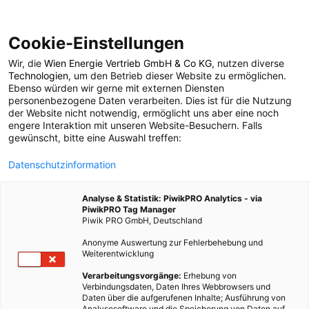
Cookie-Einstellungen
Wir, die
Wien Energie Vertrieb GmbH & Co KG
, nutzen diverse
ARCHITEKTUR
Technologien
, um den Betrieb dieser Website zu ermöglichen.
Ebenso würden wir gerne mit externen Diensten
Stärkerer Beton dank
personenbezogene Daten verarbeiten. Dies ist für die Nutzung
der Website nicht notwendig, ermöglicht uns aber eine noch
engere Interaktion mit unseren Website-Besuchern. Falls
Kaffee
gewünscht, bitte eine Auswahl treffen:
Datenschutzinformation
5. MÄRZ 2024
2 MINUTEN LESEZEIT
Analyse & Statistik: PiwikPRO Analytics - via
PiwikPRO Tag Manager
Piwik PRO GmbH, Deutschland
Anonyme Auswertung zur Fehlerbehebung und
Weiterentwicklung
Verarbeitungsvorgänge:
Erhebung von
Verbindungsdaten, Daten Ihres Webbrowsers und
Daten über die aufgerufenen Inhalte; Ausführung von
Analysesoftware und die Speicherung von Daten auf