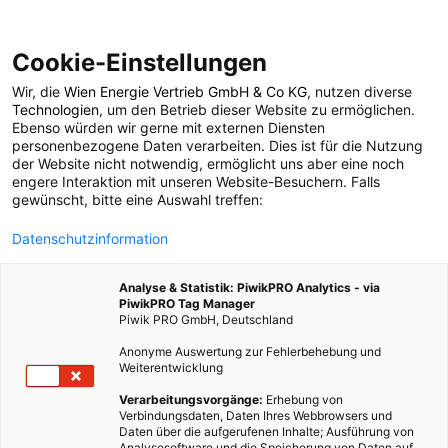
Cookie-Einstellungen
Wir, die
Wien Energie Vertrieb GmbH & Co KG
, nutzen diverse
TECH
Technologien
, um den Betrieb dieser Website zu ermöglichen.
Ebenso würden wir gerne mit externen Diensten
Windturbine für die
personenbezogene Daten verarbeiten. Dies ist für die Nutzung
der Website nicht notwendig, ermöglicht uns aber eine noch
engere Interaktion mit unseren Website-Besuchern. Falls
Stadt
gewünscht, bitte eine Auswahl treffen:
Datenschutzinformation
27. DEZEMBER 2018
2 MINUTEN LESEZEIT
Analyse & Statistik: PiwikPRO Analytics - via
PiwikPRO Tag Manager
Piwik PRO GmbH, Deutschland
Anonyme Auswertung zur Fehlerbehebung und
Weiterentwicklung
Verarbeitungsvorgänge:
Erhebung von
Verbindungsdaten, Daten Ihres Webbrowsers und
Daten über die aufgerufenen Inhalte; Ausführung von
Analysesoftware und die Speicherung von Daten auf