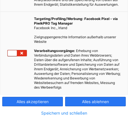
Ihrem Endgerät; Statistikerstellung für Auswertungen.
Targeting/Profiling/Werbung: Facebook Pixel - via
PiwikPRO Tag Manager
Facebook Inc., Irland
Zielgruppengerechte Information außerhalb unserer
Website
Was auf den ersten Blick wie ein Lampion oder eine
Verarbeitungsvorgänge:
Erhebung von
Verbindungsdaten und Daten ihres Webbrowsers;
Dekorationskugel aussieht, ist eine innovative Windturbine.
Daten über die aufgerufenen Inhalte; Ausführung von
Drittanbietersoftware und Speicherung von Daten auf
ihrem Endgerät; Anreicherung von Werbenetzwerken;
Dieser Artikel wurde am 27. Dezember 2018 veröffentlicht
Auswertung der Daten; Personalisierung von Werbung;
und ist möglicherweise nicht mehr aktuell!
Wiedererkennung und Bewerbung von
Websitebesuchern auf fremden Websites, Messung
des Werbeerfolgs
Zurzeit decken wir mit Windenergie nur rund 4 Prozent unseres
Gesamtenergiebedarfs, dabei hätte diese Energiequelle ein viel
Alles akzeptieren
Alles ablehnen
größeres Potential. Bisher ist es mit herkömmlichen
Windturbinen nicht überall möglich und sinnvoll Energie zu
Speichern und schließen
produzieren. Dies liegt daran, dass herkömmliche sich
drehende Turbinen nur dann angetrieben werden, wenn der