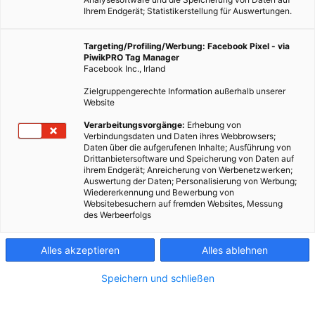
Ihrem Endgerät; Statistikerstellung für Auswertungen.
Targeting/Profiling/Werbung: Facebook Pixel - via
PiwikPRO Tag Manager
Facebook Inc., Irland
Zielgruppengerechte Information außerhalb unserer
Website
Verarbeitungsvorgänge:
Erhebung von
Verbindungsdaten und Daten ihres Webbrowsers;
Daten über die aufgerufenen Inhalte; Ausführung von
Drittanbietersoftware und Speicherung von Daten auf
ihrem Endgerät; Anreicherung von Werbenetzwerken;
Pixabay/Free-Photos
Auswertung der Daten; Personalisierung von Werbung;
Wiedererkennung und Bewerbung von
Websitebesuchern auf fremden Websites, Messung
des Werbeerfolgs
Prominente Investoren wie Microsoft und Jeff Bezos sind
bereits in das Projekt zur Kernfusion eingestiegen. Wann es
Alles akzeptieren
Alles ablehnen
realisiert werden kann, ist aber noch unklar.
Speichern und schließen
Dieser Artikel wurde am 28. August 2019 veröffentlicht
und ist möglicherweise nicht mehr aktuell!