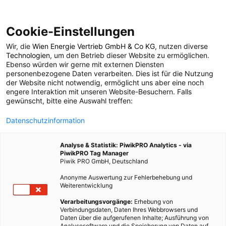
Cookie-Einstellungen
Wir, die
Wien Energie Vertrieb GmbH & Co KG
, nutzen diverse
TECH
Technologien
, um den Betrieb dieser Website zu ermöglichen.
Ebenso würden wir gerne mit externen Diensten
Kernfusion-Start-up
personenbezogene Daten verarbeiten. Dies ist für die Nutzung
der Website nicht notwendig, ermöglicht uns aber eine noch
engere Interaktion mit unseren Website-Besuchern. Falls
will Energieprobleme
gewünscht, bitte eine Auswahl treffen:
Datenschutzinformation
lösen
Analyse & Statistik: PiwikPRO Analytics - via
PiwikPRO Tag Manager
28. AUGUST 2019
2 MINUTEN LESEZEIT
Piwik PRO GmbH, Deutschland
Anonyme Auswertung zur Fehlerbehebung und
Weiterentwicklung
Verarbeitungsvorgänge:
Erhebung von
Verbindungsdaten, Daten Ihres Webbrowsers und
Daten über die aufgerufenen Inhalte; Ausführung von
Analysesoftware und die Speicherung von Daten auf