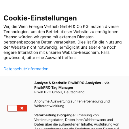
Cookie-Einstellungen
Wir, die
Wien Energie Vertrieb GmbH & Co KG
, nutzen diverse
POSTS BY TAG
Technologien
, um den Betrieb dieser Website zu ermöglichen.
Ebenso würden wir gerne mit externen Diensten
Artenvielfalt
personenbezogene Daten verarbeiten. Dies ist für die Nutzung
der Website nicht notwendig, ermöglicht uns aber eine noch
engere Interaktion mit unseren Website-Besuchern. Falls
gewünscht, bitte eine Auswahl treffen:
35 BEITRÄGE
Datenschutzinformation
Analyse & Statistik: PiwikPRO Analytics - via
PiwikPRO Tag Manager
Piwik PRO GmbH, Deutschland
Anonyme Auswertung zur Fehlerbehebung und
Weiterentwicklung
Verarbeitungsvorgänge:
Erhebung von
Verbindungsdaten, Daten Ihres Webbrowsers und
Daten über die aufgerufenen Inhalte; Ausführung von
Analysesoftware und die Speicherung von Daten auf