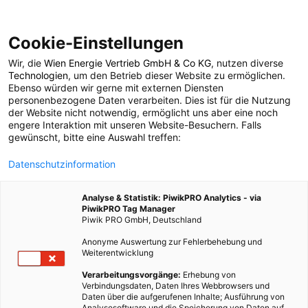
Cookie-Einstellungen
Wir, die
Wien Energie Vertrieb GmbH & Co KG
, nutzen diverse
TECH
Technologien
, um den Betrieb dieser Website zu ermöglichen.
Ebenso würden wir gerne mit externen Diensten
Eine kleine Geschichte
personenbezogene Daten verarbeiten. Dies ist für die Nutzung
der Website nicht notwendig, ermöglicht uns aber eine noch
engere Interaktion mit unseren Website-Besuchern. Falls
des Kühlens
gewünscht, bitte eine Auswahl treffen:
Datenschutzinformation
14. FEBRUAR 2012
2 MINUTEN LESEZEIT
Analyse & Statistik: PiwikPRO Analytics - via
PiwikPRO Tag Manager
Piwik PRO GmbH, Deutschland
Anonyme Auswertung zur Fehlerbehebung und
Weiterentwicklung
Verarbeitungsvorgänge:
Erhebung von
Verbindungsdaten, Daten Ihres Webbrowsers und
Daten über die aufgerufenen Inhalte; Ausführung von
Analysesoftware und die Speicherung von Daten auf