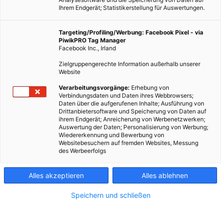
Ihrem Endgerät; Statistikerstellung für Auswertungen.
Targeting/Profiling/Werbung: Facebook Pixel - via
PiwikPRO Tag Manager
Facebook Inc., Irland
Dieser Artikel wurde am 14. Februar 2012 veröffentlicht und
Zielgruppengerechte Information außerhalb unserer
ist möglicherweise nicht mehr aktuell!Das Problem,
Website
Lebensmittel längere Zeit kühl zu halten, ist so alt wie die
Verarbeitungsvorgänge:
Erhebung von
Vorratshaltung selbst. Seit der…
Verbindungsdaten und Daten ihres Webbrowsers;
Daten über die aufgerufenen Inhalte; Ausführung von
Drittanbietersoftware und Speicherung von Daten auf
ihrem Endgerät; Anreicherung von Werbenetzwerken;
Dieser Artikel wurde am 14. Februar 2012 veröffentlicht
Auswertung der Daten; Personalisierung von Werbung;
und ist möglicherweise nicht mehr aktuell!
Wiedererkennung und Bewerbung von
Websitebesuchern auf fremden Websites, Messung
des Werbeerfolgs
Das Problem, Lebensmittel längere Zeit kühl zu halten, ist so
alt wie die Vorratshaltung selbst. Seit der frühen Steinzeit
Alles akzeptieren
Alles ablehnen
behalfen sich die Menschen mit natürlichen Kühlstellen wie
Höhlen, später bauten sie Gewölbe und Keller oder Eiskästen
.
Speichern und schließen
Unser Bild zeigt eine frühes Exemplar eines Eiskastens – für die
Kälte sorgte ein Eisblock in einem eigenen, mit Zinn