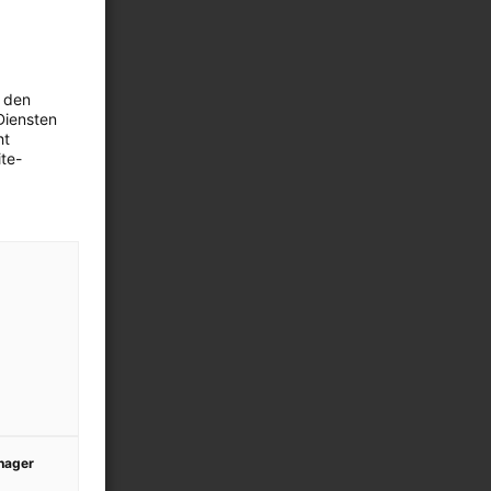
 den
Diensten
ht
te-
anager