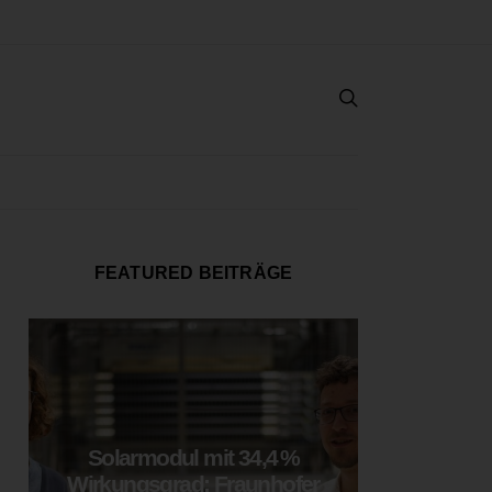
FEATURED BEITRÄGE
Solarmodul mit 34,4 %
LOOP
Wirkungsgrad: Fraunhofer
München