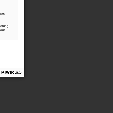
res
ierung
 auf