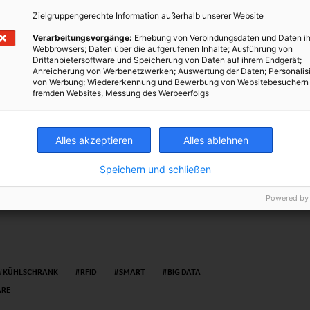
ssion sieht diese Gefahren im Internet der Dinge, stellt aber in
Zielgruppengerechte Information außerhalb unserer Website
ss sich mit dem Aufkommen des Internets der Dinge „sicherlich
rivatsphäre ändern.“
Verarbeitungsvorgänge:
Erhebung von Verbindungsdaten und Daten ih
Webbrowsers; Daten über die aufgerufenen Inhalte; Ausführung von
Drittanbietersoftware und Speicherung von Daten auf ihrem Endgerät;
 das Internet der Dinge
Anreicherung von Werbenetzwerken; Auswertung der Daten; Personalis
von Werbung; Wiedererkennung und Bewerbung von Websitebesuchern
r Suche nach Vernetzung, Mobilität und Big Data
fremden Websites, Messung des Werbeerfolgs
 mit tado
Alles akzeptieren
Alles ablehnen
TWEET
Speichern und schließen
Powered by
KÜHLSCHRANK
RFID
SMART
BIG DATA
ÄRE