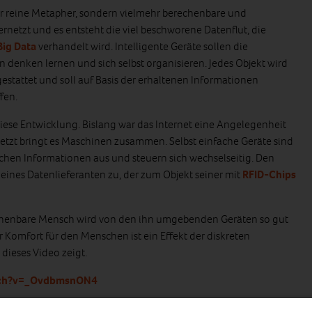
hr reine Metapher, sondern vielmehr berechenbare und
vernetzt und es entsteht die viel beschworene Datenflut, die
Big Data
verhandelt wird. Intelligente Geräte sollen die
n denken lernen und sich selbst organisieren. Jedes Objekt wird
estattet und soll auf Basis der erhaltenen Informationen
fen.
iese Entwicklung. Bislang war das Internet eine Angelegenheit
tzt bringt es Maschinen zusammen. Selbst einfache Geräte sind
chen Informationen aus und steuern sich wechselseitig. Den
ines Datenlieferanten zu, der zum Objekt seiner mit
RFID-Chips
rechenbare Mensch wird von den ihn umgebenden Geräten so gut
 Komfort für den Menschen ist ein Effekt der diskreten
dieses Video zeigt.
tch?v=_OvdbmsnON4
en „smart“: Der
intelligente Kühlschrank
erkennt ablaufende