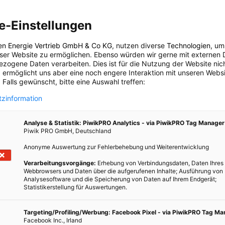
tzern per Nachricht ans Telefon auch Einkauftipps oder
rnt vor geöffneten Fenstern und spart Energiekosten und
e-Einstellungen
n, wer den Raum betritt und setzen die Kaffeemaschine in Gang.
en Energie Vertrieb GmbH & Co KG
, nutzen diverse
Technologien
, um
d Wohnungen vernetzt sind, sondern auch Autos, Fabriken und
eser Website zu ermöglichen. Ebenso würden wir gerne mit externen 
zogene Daten verarbeiten. Dies ist für die Nutzung der Website nic
d virtuelle Welten bald in einer interaktiven Umwelt aufgehen.
 ermöglicht uns aber eine noch engere Interaktion mit unseren Websi
haftliches Interesse, wie der
Kauf von Nest durch Google
belegt,
 Falls gewünscht, bitte eine Auswahl treffen:
 Friess von der Europäischen Kommission in diesem Video erklärt.
zinformation
Zukunftsoptimismus hat sich rund um die Vernetzung im Internet
Analyse & Statistik: PiwikPRO Analytics - via PiwikPRO Tag Manager
Piwik PRO GmbH, Deutschland
tch?v=AKMs-F98XBo
Anonyme Auswertung zur Fehlerbehebung und Weiterentwicklung
 gibt’s wenig, wie das
Strategiepapier der Europäischen
Verarbeitungsvorgänge:
Erhebung von Verbindungsdaten, Daten Ihres
 ernstzunehmende Diskussionspunkte, so der Konflikt zwischen
Webbrowsers und Daten über die aufgerufenen Inhalte; Ausführung von
 Daten und dem Schutz der Privatsphäre. So ein smarter
Analysesoftware und die Speicherung von Daten auf Ihrem Endgerät;
Statistikerstellung für Auswertungen.
einfach Auskunft über die Gesundheit der Bewohner geben oder
erarbeiten. Dazu kommt, dass smarte Haushaltsgeräte meistens
Targeting/Profiling/Werbung: Facebook Pixel - via PiwikPRO Tag M
bunden sind, wie die erste dokumentierten
Angriffswelle von
Facebook Inc., Irland