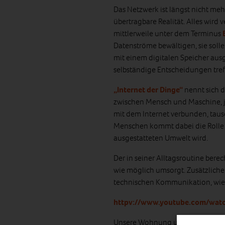
Das Netzwerk ist längst nicht me
übertragbare Realität. Alles wird 
mittlerweile unter dem Terminus
Datenströme bewältigen, sie solle
mit einem digitalen Speicher ausg
selbständige Entscheidungen tref
„Internet der Dinge“
nennt sich d
zwischen Mensch und Maschine, je
mit dem Internet verbunden, taus
Menschen kommt dabei die Rolle e
ausgestatteten Umwelt wird.
Der in seiner Alltagsroutine be
wie möglich umsorgt. Zusätzlicher
technischen Kommunikation, wie 
httpv://www.youtube.com/wa
Unsere Wohnung und Häuser werd