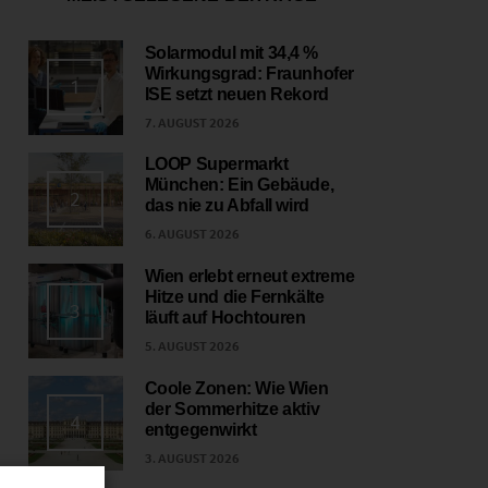
Solarmodul mit 34,4 %
Wirkungsgrad: Fraunhofer
1
ISE setzt neuen Rekord
7. AUGUST 2026
LOOP Supermarkt
München: Ein Gebäude,
2
das nie zu Abfall wird
6. AUGUST 2026
Wien erlebt erneut extreme
Hitze und die Fernkälte
3
läuft auf Hochtouren
5. AUGUST 2026
Coole Zonen: Wie Wien
der Sommerhitze aktiv
4
entgegenwirkt
3. AUGUST 2026