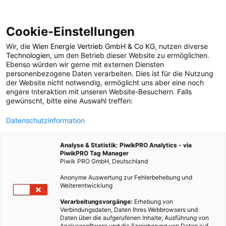
Cookie-Einstellungen
Wir, die
Wien Energie Vertrieb GmbH & Co KG
, nutzen diverse
ENERGIEPOLITIK
Technologien
, um den Betrieb dieser Website zu ermöglichen.
Ebenso würden wir gerne mit externen Diensten
Studie zur
personenbezogene Daten verarbeiten. Dies ist für die Nutzung
der Website nicht notwendig, ermöglicht uns aber eine noch
engere Interaktion mit unseren Website-Besuchern. Falls
Klimaerwärmung als
gewünscht, bitte eine Auswahl treffen:
Datenschutzinformation
App
Analyse & Statistik: PiwikPRO Analytics - via
PiwikPRO Tag Manager
12. MÄRZ 2012
2 MINUTEN LESEZEIT
Piwik PRO GmbH, Deutschland
Anonyme Auswertung zur Fehlerbehebung und
Weiterentwicklung
Verarbeitungsvorgänge:
Erhebung von
Verbindungsdaten, Daten Ihres Webbrowsers und
Daten über die aufgerufenen Inhalte; Ausführung von
Analysesoftware und die Speicherung von Daten auf