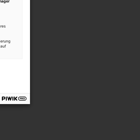
anager
res
ierung
 auf