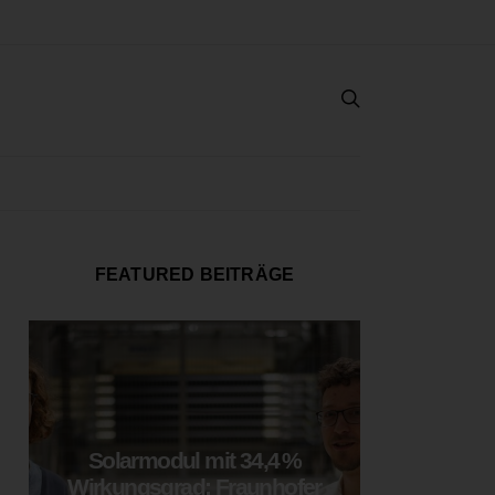
FEATURED BEITRÄGE
Solarmodul mit 34,4 %
LOOP
Wirkungsgrad: Fraunhofer
München