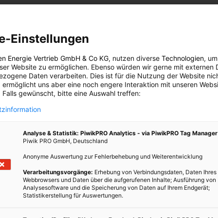
 durch private Kleinanlagen boomte in
Deutschland
. Daraufhin
as
Erneuerbare-Energie-Gesetz (EEG)
und eine Förderkürzung.
e-Einstellungen
et sich in Kalifornien ab: Immer mehr Stromkunden werden mit
e auch zu Stromanbietern. Demgegenüber stehen Stromnetze, die
en Energie Vertrieb GmbH & Co KG
, nutzen diverse
Technologien
, um
eser Website zu ermöglichen. Ebenso würden wir gerne mit externen 
ng optimiert sind. Die Netzbetreiber können nicht mehr
zogene Daten verarbeiten. Dies ist für die Nutzung der Website nic
nem bestimmten Zeitpunkt ins Netz gespeist wird.
 ermöglicht uns aber eine noch engere Interaktion mit unseren Websi
 Falls gewünscht, bitte eine Auswahl treffen:
zinformation
taikanlagen stellen auch ein finanzielles Problem für die
n weniger oder gar nichts mehr für Strom, benutzen das Netz aber
Analyse & Statistik: PiwikPRO Analytics - via PiwikPRO Tag Manager
den. Forderungen nach einer Vergütung der Einspeisung
Piwik PRO GmbH, Deutschland
nischen Regierung. Die Netzbetreiber Kaliforniens überlegen nun
Anonyme Auswertung zur Fehlerbehebung und Weiterentwicklung
schen EEG
. Die Sorge ist, dass reiche Besitzer von Solaranlagen die
mere Bürger abgeben. Die Daten zeigen, dass in reicheren
Verarbeitungsvorgänge:
Erhebung von Verbindungsdaten, Daten Ihres
Webbrowsers und Daten über die aufgerufenen Inhalte; Ausführung von
laranlagen zu finden sind.
Analysesoftware und die Speicherung von Daten auf Ihrem Endgerät;
Statistikerstellung für Auswertungen.
r neue Modelle des Strommanagements nachgedacht. Die