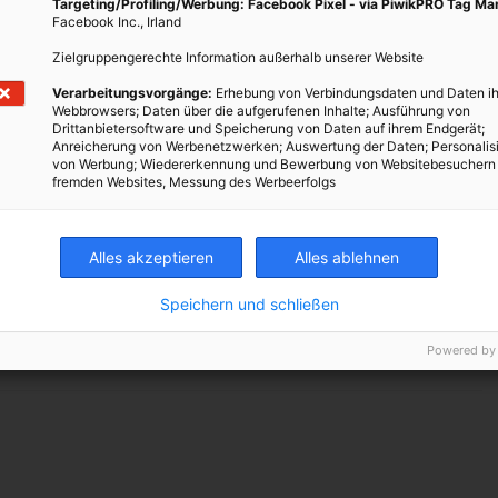
Targeting/Profiling/Werbung: Facebook Pixel - via PiwikPRO Tag M
ste laut Experten mit einem smarten Kundenmanagement
Facebook Inc., Irland
en Netzbetreiber sollten auf ihre Kleinkunden persönlich
Zielgruppengerechte Information außerhalb unserer Website
ber die Einspeisung in die Netze zu erhalten.
ch als Lösungsweg vorgezeichnet, wenn es um die dezentrale
Verarbeitungsvorgänge:
Erhebung von Verbindungsdaten und Daten ih
Webbrowsers; Daten über die aufgerufenen Inhalte; Ausführung von
Drittanbietersoftware und Speicherung von Daten auf ihrem Endgerät;
Anreicherung von Werbenetzwerken; Auswertung der Daten; Personalis
 in Europa?
von Werbung; Wiedererkennung und Bewerbung von Websitebesuchern
fremden Websites, Messung des Werbeerfolgs
t um erneuerbare Energie
ergie, 90% der Zeit
Alles akzeptieren
Alles ablehnen
Speichern und schließen
TWEET
Powered by