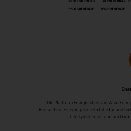
ENERGIEPOLITIK
ERNEUERBARE E
SOLARENERGIE
WINDENERGIE
Ener
Die Plattform Energieleben von Wien Energi
Erneuerbare Energie, grüne Architektur und tec
Lifestylethemen rund um Gart