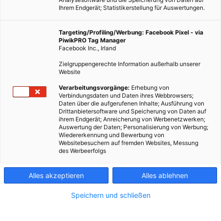
Ihrem Endgerät; Statistikerstellung für Auswertungen.
Targeting/Profiling/Werbung: Facebook Pixel - via
PiwikPRO Tag Manager
Facebook Inc., Irland
Zielgruppengerechte Information außerhalb unserer
Website
Einerseits liefert Fleischnahrung wichtige Nährstoffe,
Verarbeitungsvorgänge:
Erhebung von
Verbindungsdaten und Daten ihres Webbrowsers;
andererseits sorgt die Massentierhaltung für einen hohen
Daten über die aufgerufenen Inhalte; Ausführung von
C02-Ausstoß.
Drittanbietersoftware und Speicherung von Daten auf
ihrem Endgerät; Anreicherung von Werbenetzwerken;
Auswertung der Daten; Personalisierung von Werbung;
Dieser Artikel wurde am 13. April 2018 veröffentlicht
Wiedererkennung und Bewerbung von
und ist möglicherweise nicht mehr aktuell!
Websitebesuchern auf fremden Websites, Messung
des Werbeerfolgs
Fleisch essen oder Vegetarier werden? Gesundheitliche
Alles akzeptieren
Alles ablehnen
Überlegungen, aber auch Bücher wie
Jonathan Safran Foers
„Tiere essen“
werfen diese Frage immer wieder auf.
Speichern und schließen
Vor- und Nachteile der Fleischnahrung