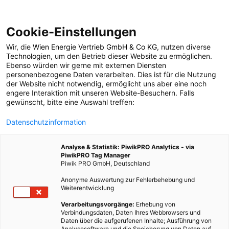
Cookie-Einstellungen
Wir, die
Wien Energie Vertrieb GmbH & Co KG
, nutzen diverse
ERNÄHRUNG
Technologien
, um den Betrieb dieser Website zu ermöglichen.
Ebenso würden wir gerne mit externen Diensten
Fleischnahrung – Pro
personenbezogene Daten verarbeiten. Dies ist für die Nutzung
der Website nicht notwendig, ermöglicht uns aber eine noch
engere Interaktion mit unseren Website-Besuchern. Falls
& Contra
gewünscht, bitte eine Auswahl treffen:
Datenschutzinformation
13. APRIL 2018
2 MINUTEN LESEZEIT
Analyse & Statistik: PiwikPRO Analytics - via
PiwikPRO Tag Manager
Piwik PRO GmbH, Deutschland
Anonyme Auswertung zur Fehlerbehebung und
Weiterentwicklung
Verarbeitungsvorgänge:
Erhebung von
Verbindungsdaten, Daten Ihres Webbrowsers und
Daten über die aufgerufenen Inhalte; Ausführung von
Analysesoftware und die Speicherung von Daten auf